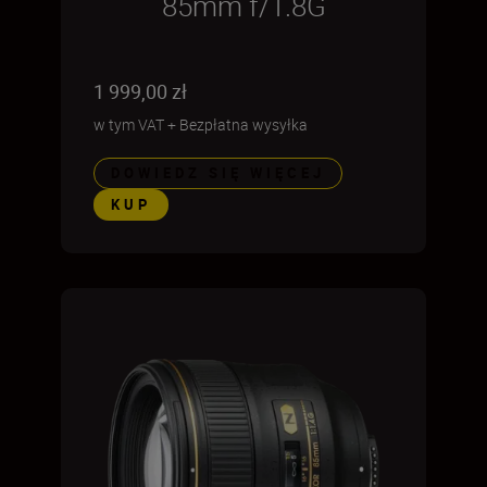
85mm f/1.8G
1 999,00 zł
w tym VAT
+
Bezpłatna wysyłka
DOWIEDZ SIĘ WIĘCEJ
KUP