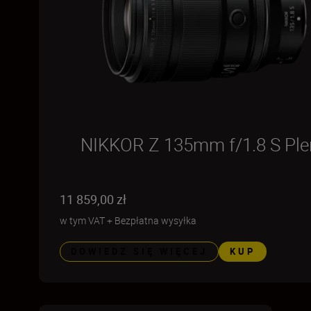
NIKKOR Z 135mm f/1.8 S Ple
11 859,00 zł
w tym VAT
+
Bezpłatna wysyłka
DOWIEDZ SIĘ WIĘCEJ
KUP