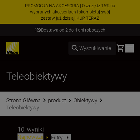
PROMOCJA NA AKCESORIA | Oszczędź 15% na
wybranych akcesoriach i skompletuj swój
zestaw już dzisiaj!
KUP TERAZ
Dostawa od 2 do 4 dni roboczych
Basket
Wyszukiwanie
Teleobiektywy
Strona Główna
product
Obiektywy
Teleobiektywy
10
wyniki
Najnowsze
Filtry