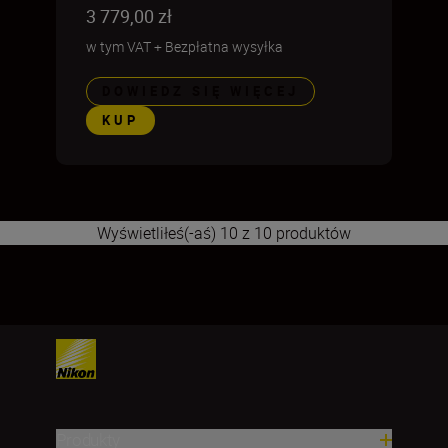
3 779,00 zł
w tym VAT
+
Bezpłatna wysyłka
DOWIEDZ SIĘ WIĘCEJ
KUP
Wyświetliłeś(-aś) 10 z 10 produktów
1
Produkty