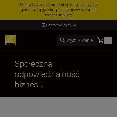
Skorzystaj z naszej bezpłatnej usługi i skorzystaj
z pięcioletniej gwarancji na obiektywy NIKKOR Z.
Dowiedz się więcej
Darmowa wysyłka
Basket
Wyszukiwanie
Społeczna
odpowiedzialność
biznesu