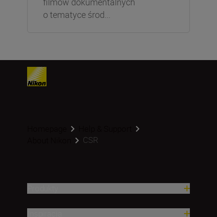
filmów dokumentalnych
o tematyce środ...
Homepage
Help & Support
CSR
About Nikon
Produkty
Inspiracja