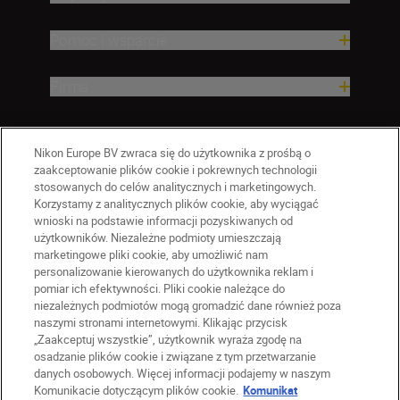
Pomoc i wsparcie
Firma
Nikon Europe BV zwraca się do użytkownika z prośbą o
zaakceptowanie plików cookie i pokrewnych technologii
stosowanych do celów analitycznych i marketingowych.
Korzystamy z analitycznych plików cookie, aby wyciągać
wnioski na podstawie informacji pozyskiwanych od
użytkowników. Niezależne podmioty umieszczają
marketingowe pliki cookie, aby umożliwić nam
personalizowanie kierowanych do użytkownika reklam i
pomiar ich efektywności. Pliki cookie należące do
niezależnych podmiotów mogą gromadzić dane również poza
naszymi stronami internetowymi. Klikając przycisk
PL
Nikon Sites
„Zaakceptuj wszystkie”, użytkownik wyraża zgodę na
Skontaktuj się z nami
osadzanie plików cookie i związane z tym przetwarzanie
danych osobowych. Więcej informacji podajemy w naszym
Oświadczenie dotyczące prywatności
Komunikacie dotyczącym plików cookie.
Komunikat
Warunki użytkowania