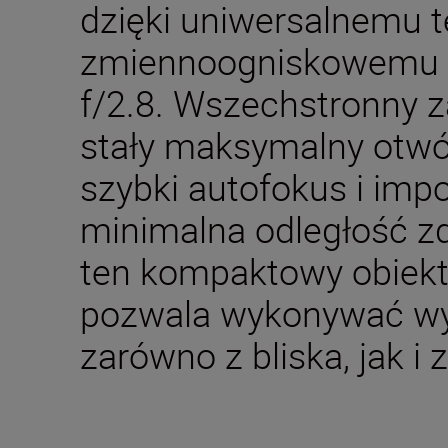
dzięki uniwersalnemu 
zmiennoogniskowemu
f/2.8. Wszechstronny 
stały maksymalny otwór
szybki autofokus i imp
minimalna odległość zd
ten kompaktowy obie
pozwala wykonywać wyj
zarówno z bliska, jak i 