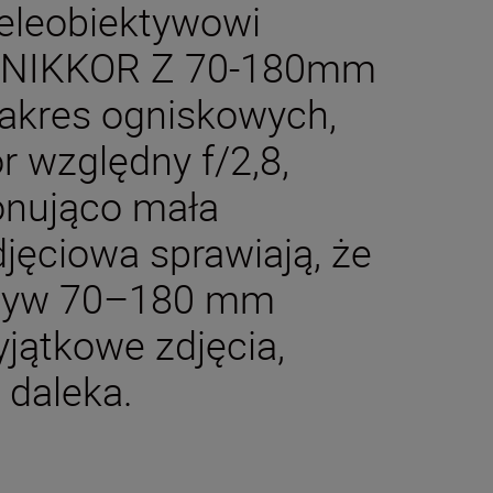
teleobiektywowi
 NIKKOR Z 70-180mm
zakres ogniskowych,
 względny f/2,8,
onująco mała
jęciowa sprawiają, że
ktyw 70–180 mm
ątkowe zdjęcia,
z daleka.