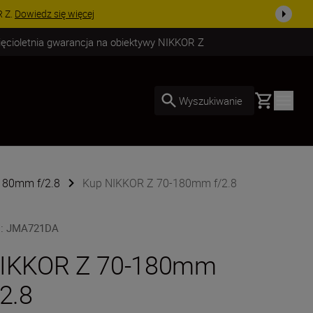
uż dzisiaj!
KUP TERAZ
ięcioletnia gwarancja na obiektywy NIKKOR Z
Basket
Wyszukiwanie
180mm f/2.8
Kup NIKKOR Z 70-180mm f/2.8
U
:
JMA721DA
IKKOR Z 70-180mm
/2.8