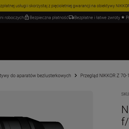
 | Oszczędź 15% na wybranych akcesoriach i skompletuj swój zestaw j
ni roboczych
Bezpieczna płatność
Bezpłatne i łatwe zwroty
P
tywy do aparatów bezlusterkowych
Przegląd NIKKOR Z 70-
SK
N
f