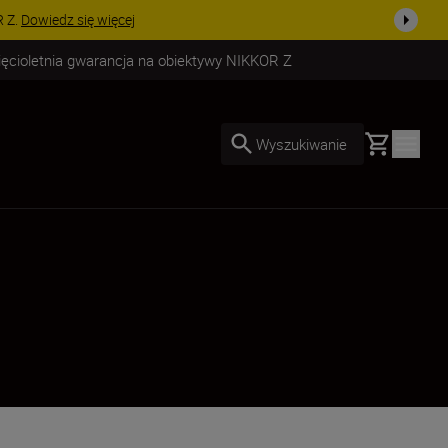
uż dzisiaj!
KUP TERAZ
ięcioletnia gwarancja na obiektywy NIKKOR Z
Basket
Wyszukiwanie