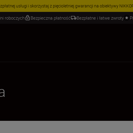
 | Oszczędź 15% na wybranych akcesoriach i skompletuj swój zestaw j
ni roboczych
Bezpieczna płatność
Bezpłatne i łatwe zwroty
P
a