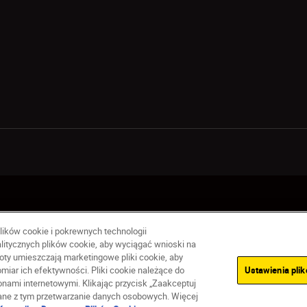
ące prywatności
Warunki użytkowania
Warunki korzystania z Nikon
lików cookie i pokrewnych technologii
litycznych plików cookie, aby wyciągać wnioski na
ty umieszczają marketingowe pliki cookie, aby
iar ich efektywności. Pliki cookie należące do
Ustawienia pli
ami internetowymi. Klikając przycisk „Zaakceptuj
zane z tym przetwarzanie danych osobowych. Więcej