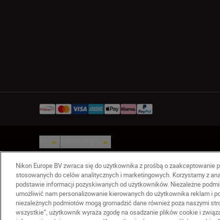
PL
Nikon Sites
Skontaktuj się z nami
Oświadczenie dotycz
Nikon Europe BV zwraca się do użytkownika z prośbą o zaakceptowanie p
stosowanych do celów analitycznych i marketingowych. Korzystamy z ana
© 2026 Nikon
podstawie informacji pozyskiwanych od użytkowników. Niezależne podmio
umożliwić nam personalizowanie kierowanych do użytkownika reklam i pom
niezależnych podmiotów mogą gromadzić dane również poza naszymi stron
wszystkie”, użytkownik wyraża zgodę na osadzanie plików cookie i zwią