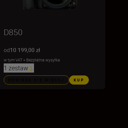
D850
od
10 199,00 zł
w tym VAT
+
Bezpłatna wysyłka
1 zestaw
DOWIEDZ SIĘ WIĘCEJ
KUP