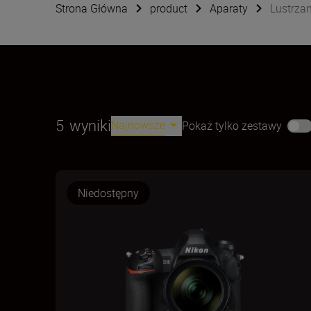
Strona Główna
product
Aparaty
Lustrzan
5
wyniki
Najnowsze
Pokaż tylko zestawy
Niedostępny