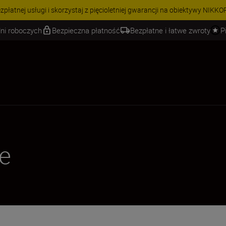
A NA AKCESORIA | Oszczędź 15% na wybranych akcesoriach i skompletuj
ni roboczych
Bezpieczna płatność
Bezpłatne i łatwe zwroty
P
e