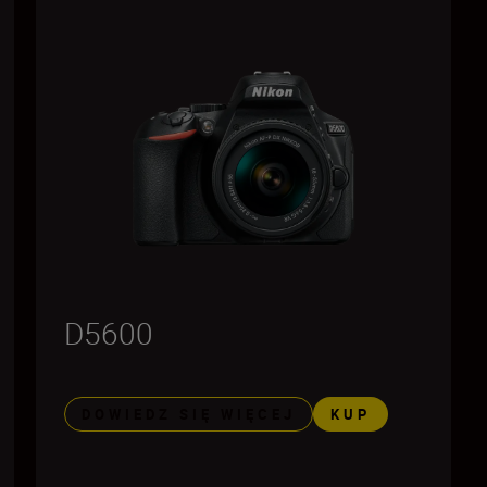
D5600
DOWIEDZ SIĘ WIĘCEJ
KUP