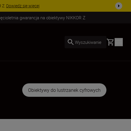
 swój zestaw już dzisiaj!
KUP TERAZ
ięcioletnia gwarancja na obiektywy NIKKOR Z
Basket
Wyszukiwanie
Obiektywy do lustrzanek cyfrowych