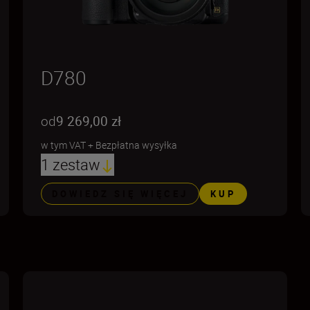
D780
od
9 269,00 zł
w tym VAT
+
Bezpłatna wysyłka
1 zestaw
DOWIEDZ SIĘ WIĘCEJ
KUP