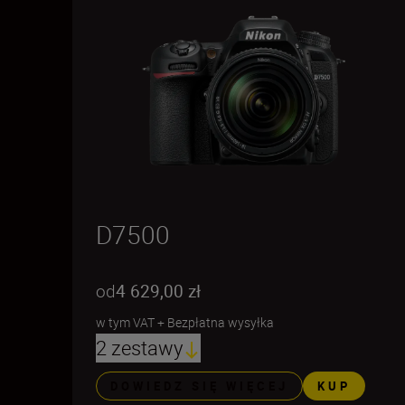
D7500
od
4 629,00 zł
w tym VAT
+
Bezpłatna wysyłka
2 zestawy
DOWIEDZ SIĘ WIĘCEJ
KUP