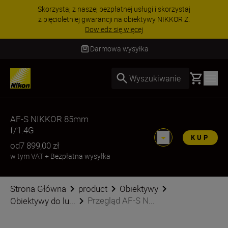
Skorzystaj z naszej bezpłatnej usługi i skorzystaj
z pięcioletniej gwarancji na obiektywy NIKKOR Z.
Dowiedz się więcej
Darmowa wysyłka
Basket
Wyszukiwanie
AF-S NIKKOR 85mm
f/1.4G
KUP
od
7 899,00 zł
w tym VAT
+
Bezpłatna wysyłka
Strona Główna
product
Obiektywy
Przegląd AF-S N...
Obiektywy do lu...