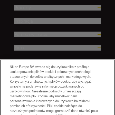
Produkty
Inspiracja
Pomoc i wsparcie
Firma
Nikon Europe BV zwraca się do użytkownika z prośbą o
zaakceptowanie plików cookie i pokrewnych technologii
stosowanych do celów analitycznych i marketingowych.
Korzystamy z analitycznych plików cookie, aby wyciągać
wnioski na podstawie informacji pozyskiwanych od
użytkowników. Niezależne podmioty umieszczają
marketingowe pliki cookie, aby umożliwić nam
personalizowanie kierowanych do użytkownika reklam i
pomiar ich efektywności. Pliki cookie należące do
niezależnych podmiotów mogą gromadzić dane również poza