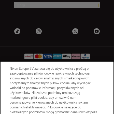
Firma
Nikon Europe BV zwraca się do użytkownika z prośbą o
zaakceptowanie plików cookie i pokrewnych technologii
PL
Nikon Sites
stosowanych do celów analitycznych i marketingowych.
Skontaktuj się z nami
Korzystamy z analitycznych plików cookie, aby wyciągać
Oświadczenie dotyczące prywatności
wnioski na podstawie informacji pozyskiwanych od
użytkowników. Niezależne podmioty umieszczają
Warunki użytkowania
marketingowe pliki cookie, aby umożliwić nam
Warunki korzystania z Nikon Store
personalizowanie kierowanych do użytkownika reklam i
Komunikat dotyczący plików cookie
Dostępność
pomiar ich efektywności. Pliki cookie należące do
Ustawienia plików cookie
niezależnych podmiotów mogą gromadzić dane również poza