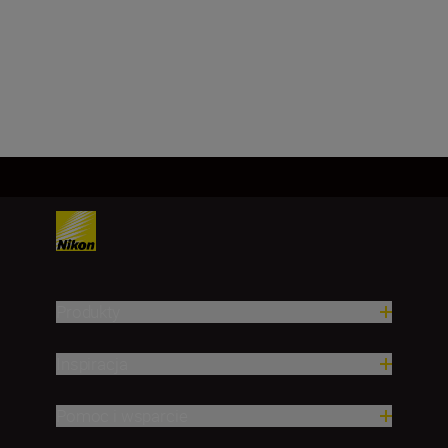
50-250 mm
Załaduj więcej
Produkty
Inspiracja
Pomoc i wsparcie