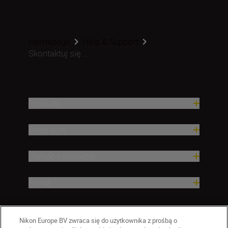
Homepage
Help & Support
Skontaktuj się ...
Produkty
Inspiracja
Pomoc i wsparcie
Firma
Nikon Europe BV zwraca się do użytkownika z prośbą o