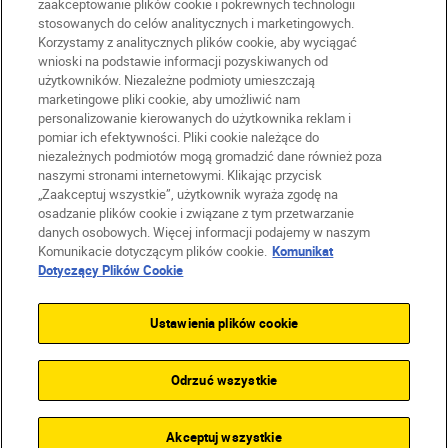
zaakceptowanie plików cookie i pokrewnych technologii
stosowanych do celów analitycznych i marketingowych.
Korzystamy z analitycznych plików cookie, aby wyciągać
wnioski na podstawie informacji pozyskiwanych od
użytkowników. Niezależne podmioty umieszczają
marketingowe pliki cookie, aby umożliwić nam
personalizowanie kierowanych do użytkownika reklam i
pomiar ich efektywności. Pliki cookie należące do
niezależnych podmiotów mogą gromadzić dane również poza
naszymi stronami internetowymi. Klikając przycisk
PL
Nikon Sites
„Zaakceptuj wszystkie”, użytkownik wyraża zgodę na
Skontaktuj się z nami
osadzanie plików cookie i związane z tym przetwarzanie
danych osobowych. Więcej informacji podajemy w naszym
Oświadczenie dotyczące prywatności
Komunikacie dotyczącym plików cookie.
Komunikat
Warunki użytkowania
Dotyczący Plików Cookie
Warunki korzystania z Nikon Store
Komunikat dotyczący plików cookie
Dostępność
Ustawienia plików cookie
Ustawienia plików cookie
© 2026 Nikon
Odrzuć wszystkie
SKIP
Akceptuj wszystkie