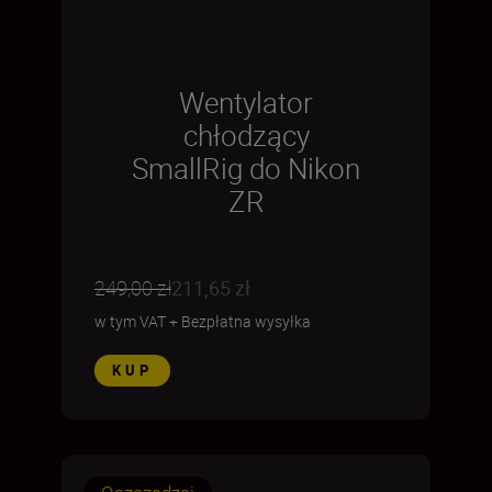
Wentylator
chłodzący
SmallRig do Nikon
ZR
249,00 zł
211,65 zł
w tym VAT
+
Bezpłatna wysyłka
KUP