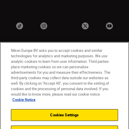
Nikon Europe BV asks you to accept cookies and similar
technologies for analytics and marketing purposes. We use
analytic cookies to learn from user information. Third parties
place marketing cookies so we can personalise
advertisements for you and measure their effectiveness. The
PL
Nikon Sites
third-party cookies may collect data outside our websites as
Skontaktuj się z nami
well. By clicking on "Accept All", you consent to the setting of
cookies and the processing of personal data involved. If you
Oświadczenie dotyczące prywatności
would like to know more, please read our cookie notice.
Warunki użytkowania
Cookie Notice
Warunki korzystania z Nikon Store
Komunikat dotyczący plików cookie
Dostępność
Cookies Settings
Ustawienia plików cookie
© 2026 Nikon