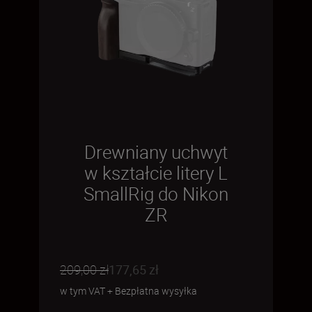
Drewniany uchwyt
w kształcie litery L
SmallRig do Nikon
ZR
209,00 zł
177,65 zł
w tym VAT
+
Bezpłatna wysyłka