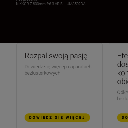
NIKKOR Z 800mm f/6.3 VR S — JMA502DA
Rozpal swoją pasję
Efe
dos
Dowiedz się więcej o aparatach
kon
bezlusterkowych
ob
Odkr
bezl
DOWIEDZ SIĘ WIĘCEJ
DO