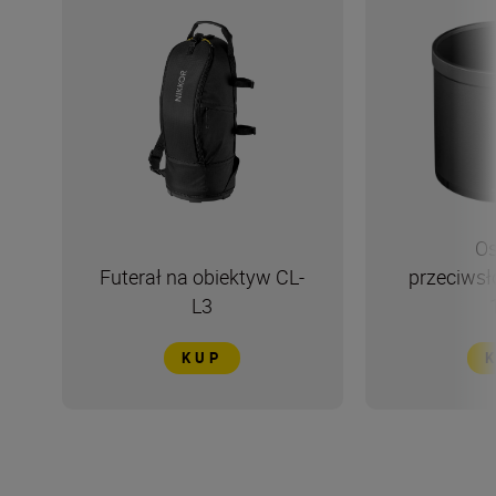
Os
Futerał na obiektyw CL-
przeciws
L3
KUP