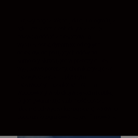
Lżejszy bagaż. Wędruj dalej. Fotografuj z
ręki. Ten superteleobiektyw z serii S
pozwala oddać z niesamowitą
wyrazistością dynamikę odległych
obiektów, od polujących orłów po
samoloty skręcające w przechyle. Jest
wyjątkowo poręczny, charakteryzuje się
niezwykle szybkim, płynnym i
niezawodnym działaniem AF — a
wbudowany w obiektyw system redukcji
drgań gwarantuje stabilność obrazu.
Idealnie uchwycisz każdą scenę, zarówno
podczas fotografowania, jak i filmowania.