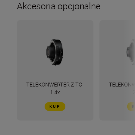
Akcesoria opcjonalne
TELEKONWERTER Z TC-
TELEKONW
1.4x
KUP