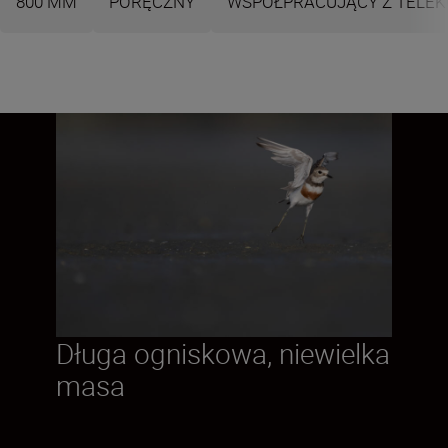
800 MM
PORĘCZNY
WSPÓŁPRACUJĄCY Z TELE
Długa ogniskowa, niewielka
masa