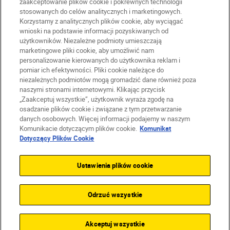
zaakceptowanie plików cookie i pokrewnych technologii
stosowanych do celów analitycznych i marketingowych.
Korzystamy z analitycznych plików cookie, aby wyciągać
wnioski na podstawie informacji pozyskiwanych od
użytkowników. Niezależne podmioty umieszczają
marketingowe pliki cookie, aby umożliwić nam
personalizowanie kierowanych do użytkownika reklam i
pomiar ich efektywności. Pliki cookie należące do
niezależnych podmiotów mogą gromadzić dane również poza
naszymi stronami internetowymi. Klikając przycisk
PL
Nikon Sites
„Zaakceptuj wszystkie”, użytkownik wyraża zgodę na
Skontaktuj się z nami
osadzanie plików cookie i związane z tym przetwarzanie
danych osobowych. Więcej informacji podajemy w naszym
Oświadczenie dotyczące prywatności
Komunikacie dotyczącym plików cookie.
Komunikat
Warunki użytkowania
Dotyczący Plików Cookie
Warunki korzystania z Nikon Store
Komunikat dotyczący plików cookie
Dostępność
Ustawienia plików cookie
Ustawienia plików cookie
© 2026 Nikon
Odrzuć wszystkie
SKIP
Akceptuj wszystkie