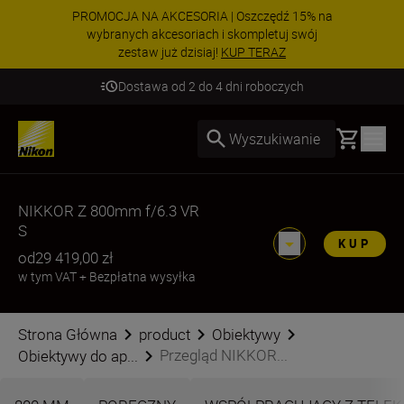
PROMOCJA NA AKCESORIA | Oszczędź 15% na
wybranych akcesoriach i skompletuj swój
zestaw już dzisiaj!
KUP TERAZ
Dostawa od 2 do 4 dni roboczych
Basket
Wyszukiwanie
NIKKOR Z 800mm f/6.3 VR
S
KUP
od
29 419,00 zł
w tym VAT
+
Bezpłatna wysyłka
Strona Główna
product
Obiektywy
Przegląd NIKKOR...
Obiektywy do ap...