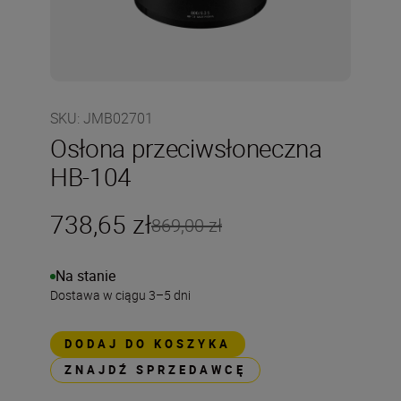
SKU
:
JMB02701
Osłona przeciwsłoneczna
HB-104
738,65 zł
869,00 zł
Na stanie
Dostawa w ciągu 3–5 dni
DODAJ DO KOSZYKA
ZNAJDŹ SPRZEDAWCĘ