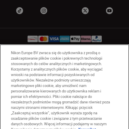
Nikon Europe BV zwraca się do użytkownika z prośbą o
zaakceptowanie plików cookie i pokrewnych technologii
PL
Nikon Sites
stosowanych do celów analitycznych i marketingowych.
Skontaktuj się z nami
Korzystamy z analitycznych plików cookie, aby wyciągać
Oświadczenie dotyczące prywatności
wnioski na podstawie informacji pozyskiwanych od
użytkowników. Niezależne podmioty umieszczają
Warunki użytkowania
marketingowe pliki cookie, aby umożliwić nam
Warunki korzystania z Nikon Store
personalizowanie kierowanych do użytkownika reklam i
Komunikat dotyczący plików cookie
Dostępność
pomiar ich efektywności. Pliki cookie należące do
Ustawienia plików cookie
niezależnych podmiotów mogą gromadzić dane również poza
naszymi stronami internetowymi. Klikając przycisk
© 2026 Nikon
„Zaakceptuj wszystkie”, użytkownik wyraża zgodę na
osadzanie plików cookie i związane z tym przetwarzanie
danych osobowych. Więcej informacji podajemy w naszym