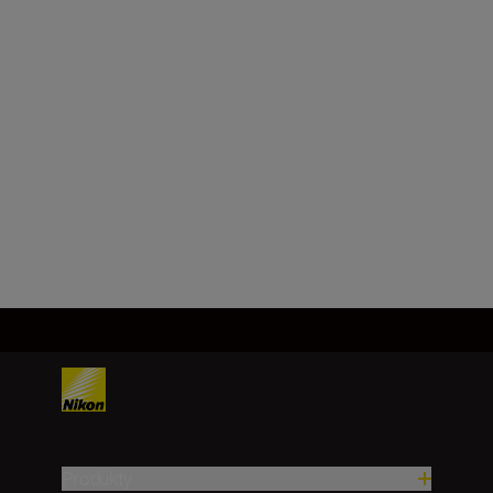
powłoką fluorową)
Ogniskowa
2x większa od zamocowanego
obiektywu
Załaduj więcej
Produkty