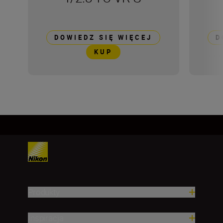
DOWIEDZ SIĘ WIĘCEJ
D
KUP
Produkty
Inspiracja