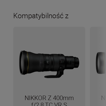
Kompatybilność z
NIKKOR Z 400mm
N
f/2.8 TC VR S