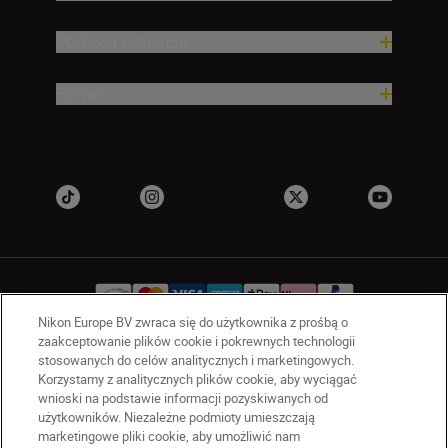
Pomoc i wsparcie
Firma
Nikon Europe BV zwraca się do użytkownika z prośbą o
zaakceptowanie plików cookie i pokrewnych technologii
stosowanych do celów analitycznych i marketingowych.
PL
Nikon Sites
Korzystamy z analitycznych plików cookie, aby wyciągać
Skontaktuj się z nami
wnioski na podstawie informacji pozyskiwanych od
Oświadczenie dotyczące prywatności
użytkowników. Niezależne podmioty umieszczają
marketingowe pliki cookie, aby umożliwić nam
Warunki użytkowania