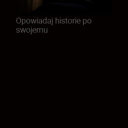
Opowiadaj historie po
swojemu
Jak uwiecznisz swoje najważniejsze
chwile? Chociaż lustrzanka Nikon FM2 nie
umożliwiała filmowania, jednak w chwili
wprowadzenia na rynek przełamywała
bariery, pozwalając na używanie czasów
otwarcia migawki krótszych niż
kiedykolwiek wcześniej. Aparat Z fc
rejestruje oszałamiające materiały wideo
— a także jest pierwszym aparatem z serii