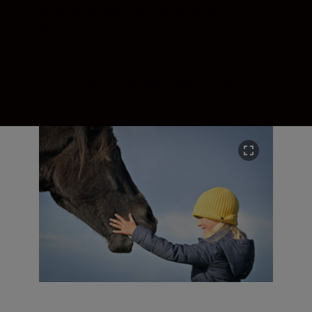
światła jest korzystna pod każdym
względem — pozwala na zwiększenie
ostrości, kontrastu, szybkości ustawiania
ostrości, a także na uzyskanie lepszych
rezultatów przy słabym oświetleniu.