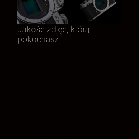
Jakość zdjęć, którą
pokochasz
Aparat bezlusterkowy Z fc,
zaprojektowany na bazie rewolucyjnego
mocowania Z firmy Nikon, może z
oszałamiającą jakością uwiecznić Twoje
najważniejsze chwile. Dzięki dużej średnicy
mocowania Z firmy Nikon, do dużej
matrycy formatu DX o rozdzielczości 20,9
MP dociera więcej światła. Większa ilość