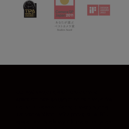
Uchwyć swoje najważniejsze chwile
aparatem nawiązującym do estetyki, którą
cenisz od zawsze. Zainspirowany słynną
lustrzanką Nikon FM2 z początku lat 80.,
aparat bezlusterkowy Z fc ma autentyczne