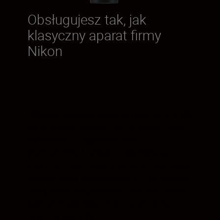
Obsługujesz tak, jak
klasyczny aparat firmy
Nikon
Pokrętła sterowania są rozmieszczone tak,
jak w aparacie Nikon FM2, a każde z nich
wykonano z litego aluminium.
Mechanizmy działają z niesamowitą
precyzją — poczujesz kliknięcie. Jeśli masz
wcześniejsze doświadczenia z lustrzanką
firmy Nikon, natychmiast zadziała Twoja
pamięć mięśniowa. Jeśli nie, polubisz
fizyczne pokrętła.