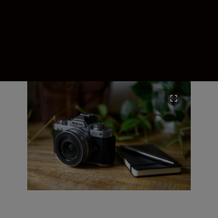
detale, które skrupulatnie odtworzono: od
pokręteł sterowania po okrągły wizjer i
klasyczne logo firmy Nikon
wygrawerowane na pryzmacie
pentagonalnym.