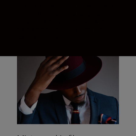
Z firmy Nikon wyposażonym w ruchomy
monitor. Przygotuj się na osiągnięcie
zupełnie nowego poziomu kadrowania,
niezależnie od tego, czy fotografujesz z
ręki, czy ze statywu.