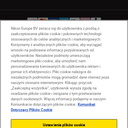
Nikon Europe BV zwraca się do użytkownika z prośbą o
zaakceptowanie plików cookie i pokrewnych technologii
stosowanych do celów analitycznych i marketingowych.
PL
Nikon Sites
Korzystamy z analitycznych plików cookie, aby wyciągać
Skontaktuj się z nami
wnioski na podstawie informacji pozyskiwanych od
użytkowników. Niezależne podmioty umieszczają
Oświadczenie dotyczące prywatności
marketingowe pliki cookie, aby umożliwić nam
Warunki użytkowania
personalizowanie kierowanych do użytkownika reklam i
Warunki korzystania z Nikon Store
pomiar ich efektywności. Pliki cookie należące do
Komunikat dotyczący plików cookie
Dostępność
niezależnych podmiotów mogą gromadzić dane również poza
naszymi stronami internetowymi. Klikając przycisk
Ustawienia plików cookie
„Zaakceptuj wszystkie”, użytkownik wyraża zgodę na
© 2026 Nikon
osadzanie plików cookie i związane z tym przetwarzanie
danych osobowych. Więcej informacji podajemy w naszym
Komunikacie dotyczącym plików cookie.
Komunikat
Dotyczący Plików Cookie
SKIP
Ustawienia plików cookie