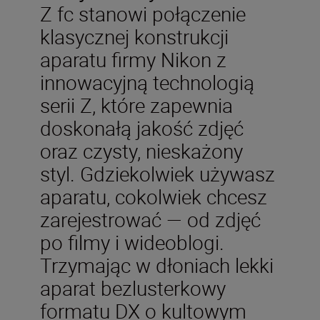
Z fc stanowi połączenie
klasycznej konstrukcji
aparatu firmy Nikon z
innowacyjną technologią
serii Z, które zapewnia
doskonałą jakość zdjęć
oraz czysty, nieskażony
styl. Gdziekolwiek używasz
aparatu, cokolwiek chcesz
zarejestrować — od zdjęć
po filmy i wideoblogi.
Trzymając w dłoniach lekki
aparat bezlusterkowy
formatu DX o kultowym