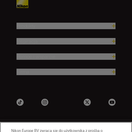
Produkty
Inspiracja
Pomoc i wsparcie
Firma
Nikon Europe BV zwraca się do użytkownika z prośbą o