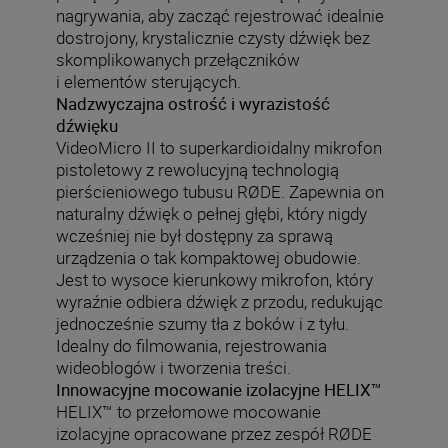
nagrywania, aby zacząć rejestrować idealnie
dostrojony, krystalicznie czysty dźwięk bez
skomplikowanych przełączników
i elementów sterujących.
Nadzwyczajna ostrość i wyrazistość
dźwięku
VideoMicro II to superkardioidalny mikrofon
pistoletowy z rewolucyjną technologią
pierścieniowego tubusu RØDE. Zapewnia on
naturalny dźwięk o pełnej głębi, który nigdy
wcześniej nie był dostępny za sprawą
urządzenia o tak kompaktowej obudowie.
Jest to wysoce kierunkowy mikrofon, który
wyraźnie odbiera dźwięk z przodu, redukując
jednocześnie szumy tła z boków i z tyłu.
Idealny do filmowania, rejestrowania
wideoblogów i tworzenia treści.
Innowacyjne mocowanie izolacyjne HELIX™
HELIX™ to przełomowe mocowanie
izolacyjne opracowane przez zespół RØDE