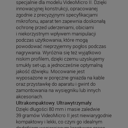
specjalnie dla modelu VideoMicro II. Dzięki
innowacyjnej konstrukcji, opracowanej
zgodnie z precyzyjnymi specyfikacjami
mikrofonu, aparat ten zapewnia doskonałą
ochronę przed uderzeniami, obiciami
i niekorzystnym wpływem manipulacji
podczas użytkowania, które mogą
powodować nieprzyjemny pogłos podczas
nagrywania. Wyróżnia się też wyjątkowo
niskim profilem, dzięki czemu uzyskujemy
smukły set-up, a jednocześnie optymalną
jakość dźwięku. Mocowanie jest
wyposażone w poręczne gniazda na kable
oraz przystawkę do aparatu i gwint do
zamontowania na wysięgniku lub innych
akcesoriach.
Ultrakompaktowy. Ultrawytrzymały.
Dzięki długości 80 mm i masie zaledwie
39 gramów VideoMicro II jest niewiarygodnie
kompaktowy i lekki, co czyni go idealnym
dodatkiem wspierającym kreatywną pracę.