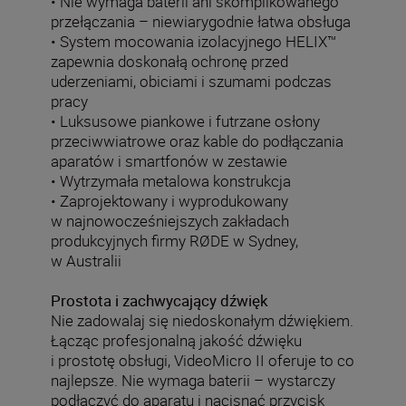
• Nie wymaga baterii ani skomplikowanego
przełączania – niewiarygodnie łatwa obsługa
• System mocowania izolacyjnego HELIX™
zapewnia doskonałą ochronę przed
uderzeniami, obiciami i szumami podczas
pracy
• Luksusowe piankowe i futrzane osłony
przeciwwiatrowe oraz kable do podłączania
aparatów i smartfonów w zestawie
• Wytrzymała metalowa konstrukcja
• Zaprojektowany i wyprodukowany
w najnowocześniejszych zakładach
produkcyjnych firmy RØDE w Sydney,
w Australii
Prostota i zachwycający dźwięk
Nie zadowalaj się niedoskonałym dźwiękiem.
Łącząc profesjonalną jakość dźwięku
i prostotę obsługi, VideoMicro II oferuje to co
najlepsze. Nie wymaga baterii – wystarczy
podłączyć do aparatu i nacisnąć przycisk