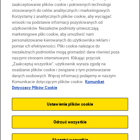
zaakceptowanie plików cookie i pokrewnych technologii
stosowanych do celów analitycznych i marketingowych.
Korzystamy z analitycznych plików cookie, aby wyciągać
PL
Nikon Sites
wnioski na podstawie informacji pozyskiwanych od
użytkowników. Niezależne podmioty umieszczają
Skontaktuj się z nami
marketingowe pliki cookie, aby umożliwić nam
Oświadczenie dotyczące prywatności
personalizowanie kierowanych do użytkownika reklam i
Warunki użytkowania
pomiar ich efektywności. Pliki cookie należące do
niezależnych podmiotów mogą gromadzić dane również poza
Warunki korzystania z Nikon Store
naszymi stronami internetowymi. Klikając przycisk
Komunikat dotyczący plików cookie
Dostępność
„Zaakceptuj wszystkie”, użytkownik wyraża zgodę na
Ustawienia plików cookie
osadzanie plików cookie i związane z tym przetwarzanie
© 2026 Nikon
danych osobowych. Więcej informacji podajemy w naszym
Komunikacie dotyczącym plików cookie.
Komunikat
Dotyczący Plików Cookie
SKIP
Ustawienia plików cookie
Odrzuć wszystkie
Akceptuj wszystkie