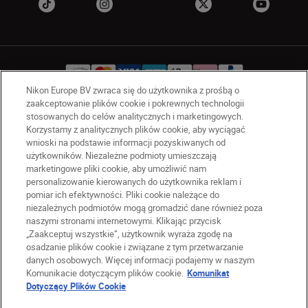
Nikon Europe BV zwraca się do użytkownika z prośbą o
zaakceptowanie plików cookie i pokrewnych technologii
stosowanych do celów analitycznych i marketingowych.
PL
Nikon Sites
Korzystamy z analitycznych plików cookie, aby wyciągać
Skontaktuj się z nami
wnioski na podstawie informacji pozyskiwanych od
użytkowników. Niezależne podmioty umieszczają
Oświadczenie dotyczące prywatności
marketingowe pliki cookie, aby umożliwić nam
Warunki użytkowania
personalizowanie kierowanych do użytkownika reklam i
Warunki korzystania z Nikon Store
pomiar ich efektywności. Pliki cookie należące do
Komunikat dotyczący plików cookie
Dostępność
niezależnych podmiotów mogą gromadzić dane również poza
naszymi stronami internetowymi. Klikając przycisk
Ustawienia plików cookie
„Zaakceptuj wszystkie”, użytkownik wyraża zgodę na
© 2026 Nikon
osadzanie plików cookie i związane z tym przetwarzanie
danych osobowych. Więcej informacji podajemy w naszym
Komunikacie dotyczącym plików cookie.
Komunikat
Dotyczący Plików Cookie
SKIP