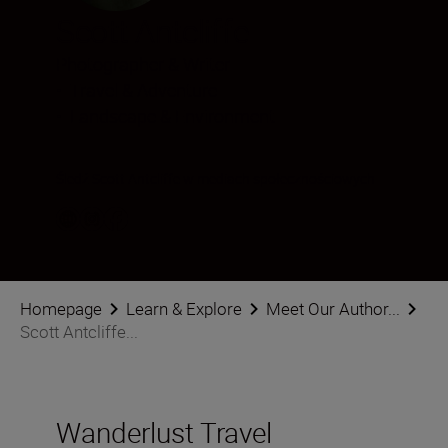
Scott Antcliffe
Photographer & Writer
•
Travel & Adventure
•
Landscape & Environment
Śledź Scott Antcliffe w mediach społecznościowych
Homepage
Learn & Explore
Meet Our Author...
Scott Antcliffe...
Wanderlust Travel