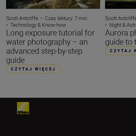
Scott Antcliffe
•
Czas lektury: 7 min.
Scott Antcliff
•
Technology & Know-how
•
Night & Ast
Long exposure tutorial for
Aurora p
water photography – an
guide to 
advanced step-by-step
CZYTAJ 
guide
CZYTAJ WIĘCEJ