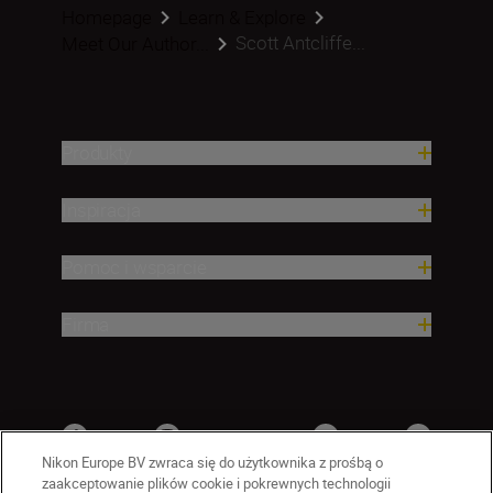
Homepage
Learn & Explore
Scott Antcliffe...
Meet Our Author...
Produkty
Inspiracja
Pomoc i wsparcie
Firma
Nikon Europe BV zwraca się do użytkownika z prośbą o
zaakceptowanie plików cookie i pokrewnych technologii