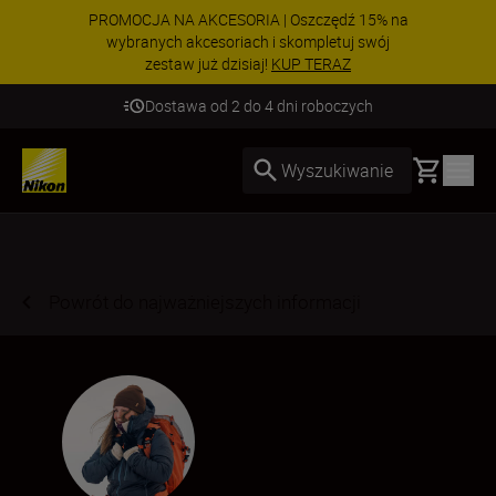
PROMOCJA NA AKCESORIA | Oszczędź 15% na
wybranych akcesoriach i skompletuj swój
zestaw już dzisiaj!
KUP TERAZ
Dostawa od 2 do 4 dni roboczych
Basket
Wyszukiwanie
Powrót do najważniejszych informacji