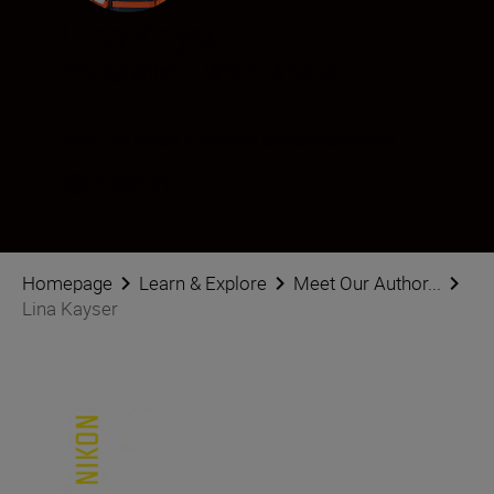
Lina Kayser
Photographer
•
Wildlife & Nature
Śledź Lina Kayser w mediach społecznościowych
Homepage
Learn & Explore
Meet Our Author...
Lina Kayser