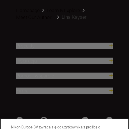
Homepage
Learn & Explore
Lina Kayser
Meet Our Author...
Produkty
Inspiracja
Pomoc i wsparcie
Firma
Nikon Europe BV zwraca się do użytkownika z prośbą o