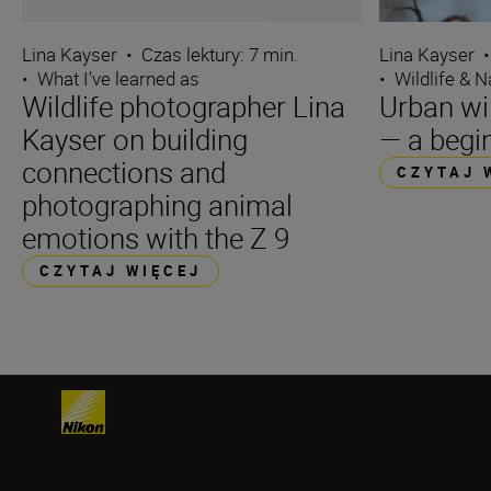
Lina Kayser
•
Czas lektury: 7 min.
Lina Kayser
•
•
What I’ve learned as
•
Wildlife & N
Wildlife photographer Lina
Urban wi
Kayser on building
— a begin
connections and
CZYTAJ 
photographing animal
emotions with the Z 9
CZYTAJ WIĘCEJ