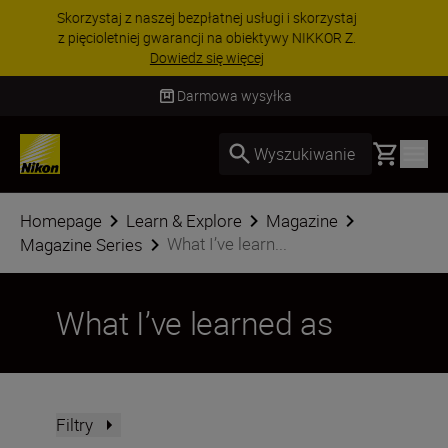
PROMOCJA NA AKCESORIA | Oszczędź 15% na
wybranych akcesoriach i skompletuj swój
zestaw już dzisiaj!
KUP TERAZ
Dostawa od 2 do 4 dni roboczych
Basket
Wyszukiwanie
Homepage
Learn & Explore
Magazine
What I’ve learn...
Magazine Series
What I’ve learned as
Filtry