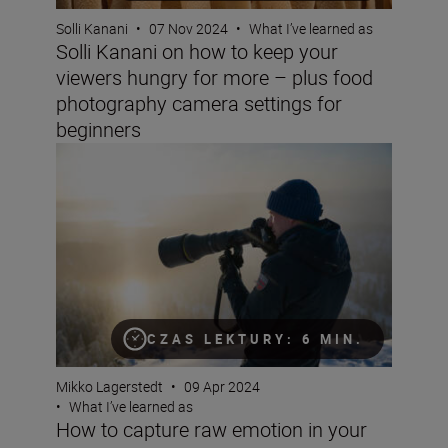
Solli Kanani
•
07 Nov 2024
•
What I’ve learned as
Solli Kanani on how to keep your
viewers hungry for more – plus food
photography camera settings for
beginners
How to capture raw emotion in your landscapes
CZAS LEKTURY: 6 MIN.
Mikko Lagerstedt
•
09 Apr 2024
•
What I’ve learned as
How to capture raw emotion in your