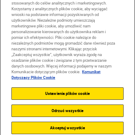
stosowanych do celów analitycznych i marketingowych.
Korzystamy z analitycznych plików cookie, aby wyciągać
wnioski na podstawie informacji pozyskiwanych od
użytkowników. Niezależne podmioty umieszczają
marketingowe pliki cookie, aby umożliwić nam
personalizowanie kierowanych do użytkownika reklam i
pomiar ich efektywności. Pliki cookie należące do
niezależnych podmiotów mogą gromadzić dane również poza
naszymi stronami internetowymi. Klikając przycisk
PL
Nikon Sites
„Zaakceptuj wszystkie”, użytkownik wyraża zgodę na
Skontaktuj się z nami
osadzanie plików cookie i związane z tym przetwarzanie
danych osobowych. Więcej informacji podajemy w naszym
Oświadczenie dotyczące prywatności
Komunikacie dotyczącym plików cookie.
Komunikat
Warunki użytkowania
Dotyczący Plików Cookie
Warunki korzystania z Nikon Store
Komunikat dotyczący plików cookie
Dostępność
Ustawienia plików cookie
Ustawienia plików cookie
© 2026 Nikon
Odrzuć wszystkie
SKIP
Akceptuj wszystkie