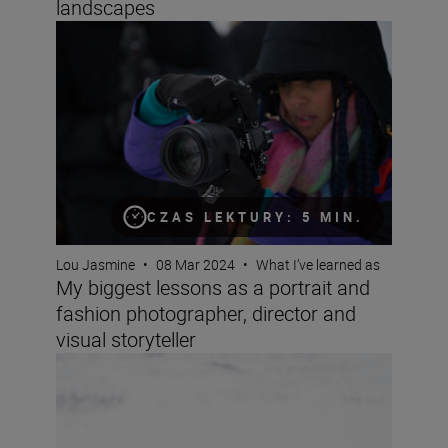
landscapes
My biggest lessons as a portrait and fashion photographe
CZAS LEKTURY: 5 MIN.
Lou Jasmine
•
08 Mar 2024
•
What I’ve learned as
My biggest lessons as a portrait and
fashion photographer, director and
visual storyteller
Wildlife photographer Lina Kayser on building connect