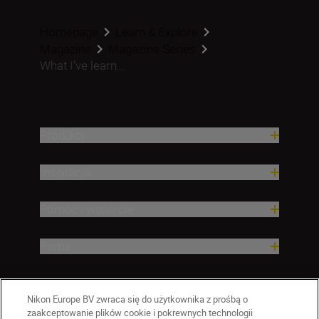
Homepage
Learn & Explore
Magazine
Magazine Series
What I’ve learn...
Produkty
Inspiracja
Pomoc i wsparcie
Firma
Nikon Europe BV zwraca się do użytkownika z prośbą o
zaakceptowanie plików cookie i pokrewnych technologii