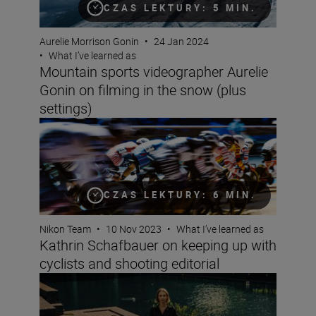
CZAS LEKTURY: 5 MIN.
Aurelie Morrison Gonin
•
24 Jan 2024
•
What I’ve learned as
Mountain sports videographer Aurelie
Gonin on filming in the snow (plus
settings)
Kathrin Schafbauer on keeping up with cyclists and shoo
CZAS LEKTURY: 6 MIN.
Nikon Team
•
10 Nov 2023
•
What I’ve learned as
Kathrin Schafbauer on keeping up with
cyclists and shooting editorial
Fashion photographer Hermeilio Miguel Aquino on pers