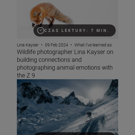
CZAS LEKTURY: 7 MIN.
Lina Kayser
•
09 Feb 2024
•
What I’ve learned as
Wildlife photographer Lina Kayser on
building connections and
photographing animal emotions with
the Z 9
Mountain sports videographer Aurelie Gonin on filming i