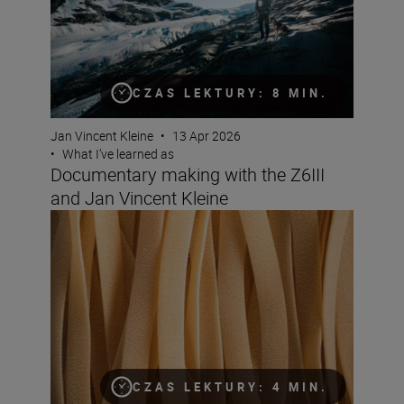
CZAS LEKTURY: 8 MIN.
Jan Vincent Kleine
•
13 Apr 2026
•
What I’ve learned as
Documentary making with the Z6III
and Jan Vincent Kleine
Solli Kanani on how to keep your viewers hungry for mo
CZAS LEKTURY: 4 MIN.