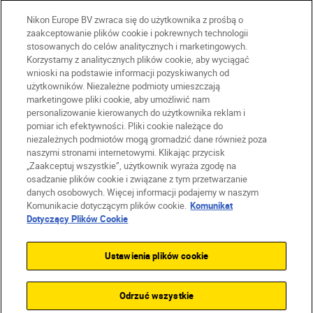
Nikon Europe BV zwraca się do użytkownika z prośbą o
zaakceptowanie plików cookie i pokrewnych technologii
stosowanych do celów analitycznych i marketingowych.
Korzystamy z analitycznych plików cookie, aby wyciągać
wnioski na podstawie informacji pozyskiwanych od
użytkowników. Niezależne podmioty umieszczają
marketingowe pliki cookie, aby umożliwić nam
personalizowanie kierowanych do użytkownika reklam i
pomiar ich efektywności. Pliki cookie należące do
niezależnych podmiotów mogą gromadzić dane również poza
naszymi stronami internetowymi. Klikając przycisk
PL
Nikon Sites
„Zaakceptuj wszystkie”, użytkownik wyraża zgodę na
Skontaktuj się z nami
osadzanie plików cookie i związane z tym przetwarzanie
danych osobowych. Więcej informacji podajemy w naszym
Oświadczenie dotyczące prywatności
Komunikacie dotyczącym plików cookie.
Komunikat
Warunki użytkowania
Dotyczący Plików Cookie
Warunki korzystania z Nikon Store
Komunikat dotyczący plików cookie
Dostępność
Ustawienia plików cookie
Ustawienia plików cookie
© 2026 Nikon
Odrzuć wszystkie