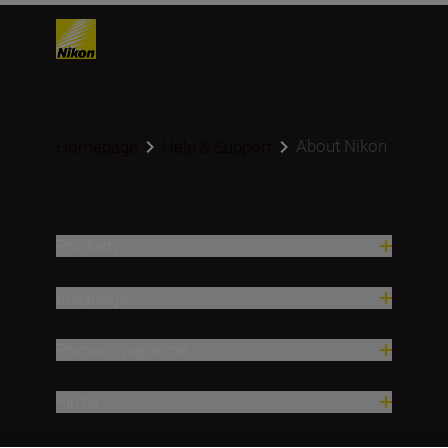
About Nikon
Homepage
Help & Support
Produkty
Inspiracja
Pomoc i wsparcie
Firma