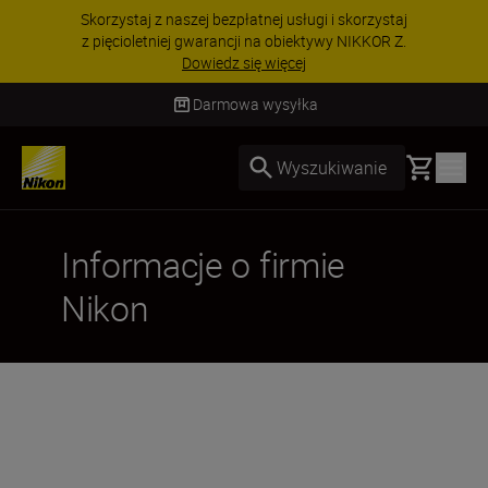
Skorzystaj z naszej bezpłatnej usługi i skorzystaj
z pięcioletniej gwarancji na obiektywy NIKKOR Z.
Dowiedz się więcej
Darmowa wysyłka
Basket
Wyszukiwanie
Informacje o firmie
Nikon