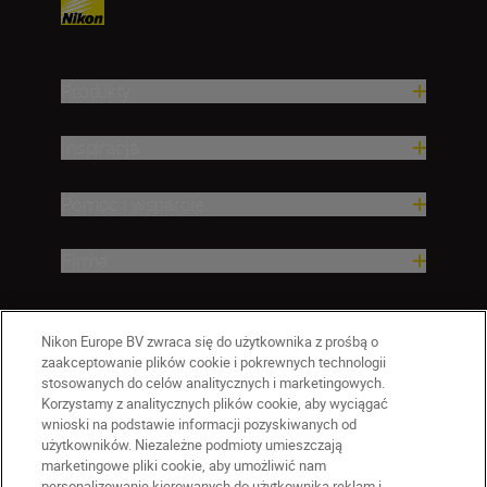
Produkty
Inspiracja
Pomoc i wsparcie
Firma
Nikon Europe BV zwraca się do użytkownika z prośbą o
zaakceptowanie plików cookie i pokrewnych technologii
stosowanych do celów analitycznych i marketingowych.
Korzystamy z analitycznych plików cookie, aby wyciągać
wnioski na podstawie informacji pozyskiwanych od
użytkowników. Niezależne podmioty umieszczają
marketingowe pliki cookie, aby umożliwić nam
personalizowanie kierowanych do użytkownika reklam i