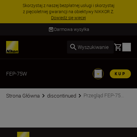
Skorzystaj z naszej bezpłatnej usługi i skorzystaj
z pięcioletniej gwarancji na obiektywy NIKKOR Z.
Dowiedz się więcej
Darmowa wysyłka
Basket
Wyszukiwanie
FEP-75W
KUP
Przegląd FEP-75...
Strona Główna
discontinued