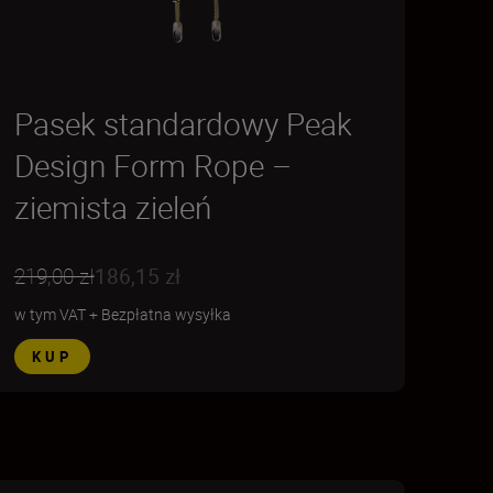
Pasek standardowy Peak
Design Form Rope –
ziemista zieleń
219,00 zł
186,15 zł
w tym VAT
+
Bezpłatna wysyłka
KUP