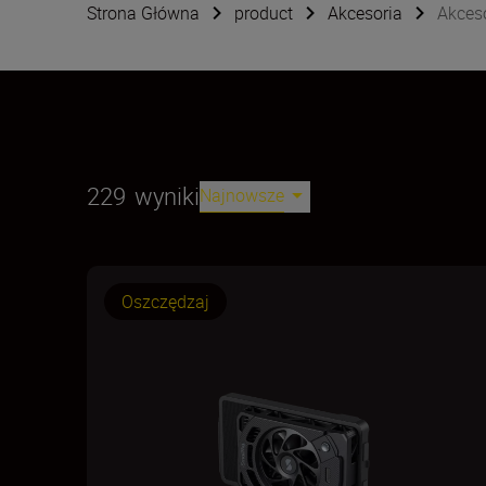
Strona Główna
product
Akcesoria
Akces
229
wyniki
Najnowsze
Oszczędzaj