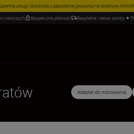
 | Oszczędź 15% na wybranych akcesoriach i skompletuj swój zestaw j
ni roboczych
Bezpieczna płatność
Bezpłatne i łatwe zwroty
P
ratów
Adapter do mocowania