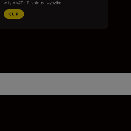
w tym VAT
+
Bezpłatna wysyłka
KUP
18
19
20
21
22
23
24
25
26
27
28
29
30
31
32
33
34
35
36
37
38
39