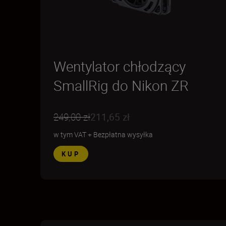
Wentylator chłodzący
SmallRig do Nikon ZR
249,00 zł
211,65 zł
w tym VAT
+
Bezpłatna wysyłka
KUP