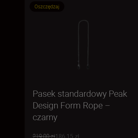
Oszczędzaj
Pasek standardowy Peak
Design Form Rope –
czarny
219,00 zł
186,15 zł