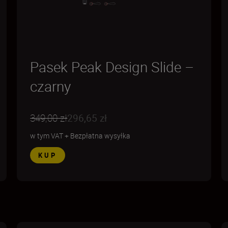
Pasek Peak Design Slide –
czarny
349,00 zł
296,65 zł
w tym VAT
+
Bezpłatna wysyłka
KUP