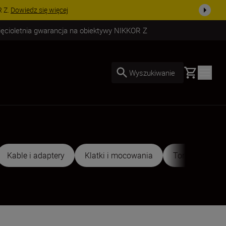
uż dzisiaj!
KUP TERAZ
ięcioletnia gwarancja na obiektywy NIKKOR Z
Basket
Wyszukiwanie
Kable i adaptery
Klatki i mocowania
Torby i futerały