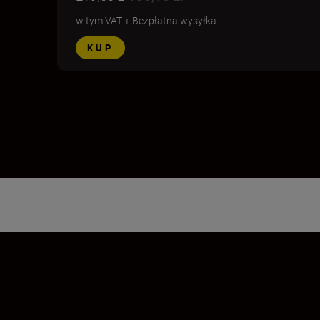
w tym VAT
+
Bezpłatna wysyłka
KUP