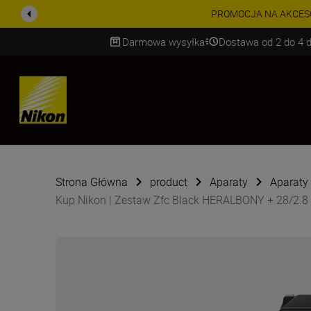
PROMOCJA NA AKCESORIA
Darmowa wysyłka
Dostawa od 2 do 4 d
SKIP
Strona Główna
product
Aparaty
Aparaty
Kup Nikon | Zestaw Zfc Black HERALBONY + 28/2.8