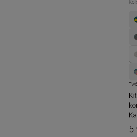
Kol
Twó
Ki
ko
Ka
5 