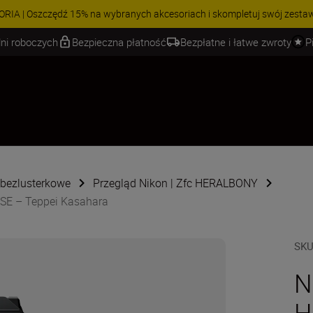
 | Oszczędź 15% na wybranych akcesoriach i skompletuj swój zestaw j
ni roboczych
Bezpieczna płatność
Bezpłatne i łatwe zwroty
P
 bezlusterkowe
Przegląd Nikon | Zfc HERALBONY
 SE – Teppei Kasahara
SK
N
H