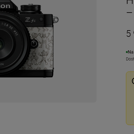
–
5 
Na
Dos