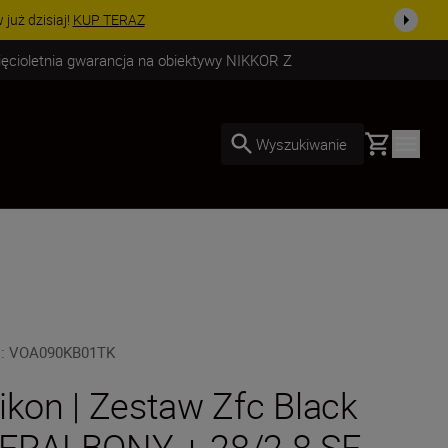
uż dzisiaj!
KUP TERAZ
ięcioletnia gwarancja na obiektywy NIKKOR Z
Basket
Wyszukiwanie
U
:
VOA090KB01TK
ikon | Zestaw Zfc Black
ERALBONY + 28/2.8 SE