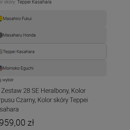
or skóry
:
Teppei Kasahara
Masahiro Fukui
Masaharu Honda
Teppei Kasahara
Momoko Eguchi
j wybór
t Zestaw 28 SE Heralbony, Kolor
rpusu Czarny, Kolor skóry Teppei
sahara
959,00 zł