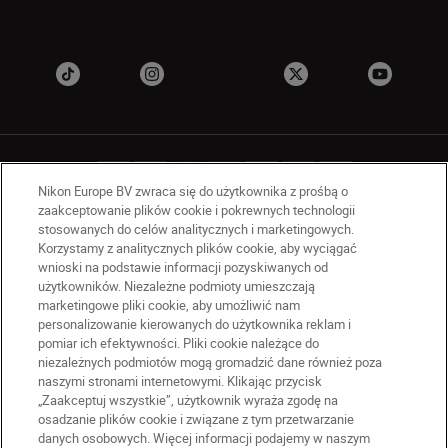
Nikon Europe BV zwraca się do użytkownika z prośbą o
zaakceptowanie plików cookie i pokrewnych technologii
stosowanych do celów analitycznych i marketingowych.
PL
Nikon Sites
Korzystamy z analitycznych plików cookie, aby wyciągać
wnioski na podstawie informacji pozyskiwanych od
Skontaktuj się z nami
użytkowników. Niezależne podmioty umieszczają
Oświadczenie dotyczące prywatności
marketingowe pliki cookie, aby umożliwić nam
Warunki użytkowania
personalizowanie kierowanych do użytkownika reklam i
Warunki korzystania z Nikon Store
pomiar ich efektywności. Pliki cookie należące do
niezależnych podmiotów mogą gromadzić dane również poza
Komunikat dotyczący plików cookie
Dostępność
naszymi stronami internetowymi. Klikając przycisk
Ustawienia plików cookie
„Zaakceptuj wszystkie”, użytkownik wyraża zgodę na
© 2026 Nikon
osadzanie plików cookie i związane z tym przetwarzanie
danych osobowych. Więcej informacji podajemy w naszym