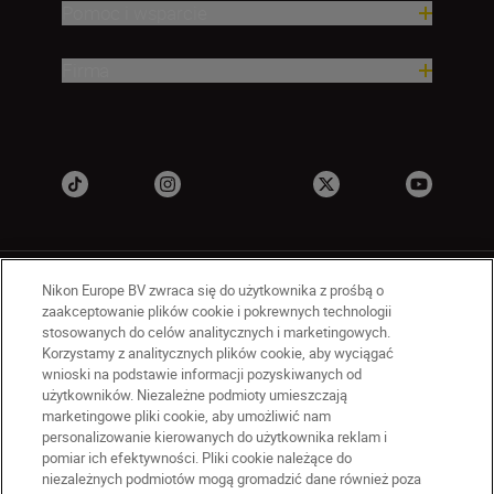
Pomoc i wsparcie
Firma
Nikon Europe BV zwraca się do użytkownika z prośbą o
zaakceptowanie plików cookie i pokrewnych technologii
stosowanych do celów analitycznych i marketingowych.
Korzystamy z analitycznych plików cookie, aby wyciągać
PL
Nikon Sites
wnioski na podstawie informacji pozyskiwanych od
użytkowników. Niezależne podmioty umieszczają
Skontaktuj się z nami
marketingowe pliki cookie, aby umożliwić nam
Oświadczenie dotyczące prywatności
personalizowanie kierowanych do użytkownika reklam i
Warunki użytkowania
pomiar ich efektywności. Pliki cookie należące do
niezależnych podmiotów mogą gromadzić dane również poza
Warunki korzystania z Nikon Store