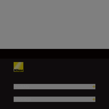
f/1.4
2 729,00 zł
DODAJ DO
KOSZYKA
Produkty
Inspiracja