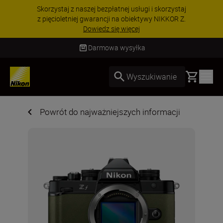
PROMOCJA NA AKCESORIA | Oszczędź 15% na
wybranych akcesoriach i skompletuj swój
zestaw już dzisiaj!
KUP TERAZ
Darmowa wysyłka
Basket
Wyszukiwanie
Powrót do najważniejszych informacji