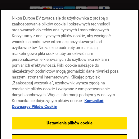
Nikon Europe BV zwraca się do użytkownika z prośbą o
zaakceptowanie plików cookie i pokrewnych technologii
stosowanych do celów analitycznych i marketingowych.
PL
Nikon Sites
Korzystamy z analitycznych plików cookie, aby wyciągać
Skontaktuj się z nami
wnioski na podstawie informacji pozyskiwanych od
użytkowników. Niezależne podmioty umieszczają
Oświadczenie dotyczące prywatności
marketingowe pliki cookie, aby umożliwić nam
Warunki użytkowania
personalizowanie kierowanych do użytkownika reklam i
Warunki korzystania z Nikon Store
pomiar ich efektywności. Pliki cookie należące do
Komunikat dotyczący plików cookie
Dostępność
niezależnych podmiotów mogą gromadzić dane również poza
naszymi stronami internetowymi. Klikając przycisk
Ustawienia plików cookie
„Zaakceptuj wszystkie”, użytkownik wyraża zgodę na
© 2026 Nikon
osadzanie plików cookie i związane z tym przetwarzanie
danych osobowych. Więcej informacji podajemy w naszym
Komunikacie dotyczącym plików cookie.
Komunikat
Dotyczący Plików Cookie
SKIP
Ustawienia plików cookie