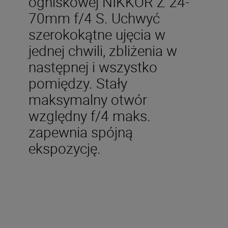
ogniskowej NIKKOR Z 24-
70mm f/4 S. Uchwyć
szerokokątne ujęcia w
jednej chwili, zbliżenia w
następnej i wszystko
pomiędzy. Stały
maksymalny otwór
względny f/4 maks.
zapewnia spójną
ekspozycję.
W zestawie