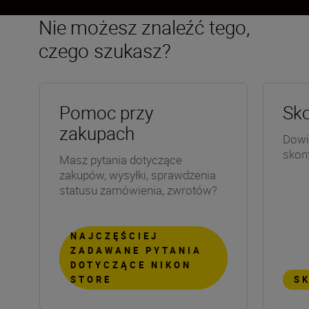
Nie możesz znaleźć tego,
czego szukasz?
Pomoc przy
Sko
zakupach
Dowie
skon
Masz pytania dotyczące
zakupów, wysyłki, sprawdzenia
statusu zamówienia, zwrotów?
NAJCZĘŚCIEJ
ZADAWANE PYTANIA
DOTYCZĄCE NIKON
STORE
S