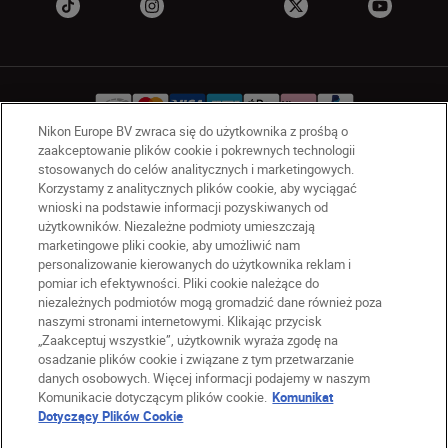
Nikon Europe BV zwraca się do użytkownika z prośbą o
zaakceptowanie plików cookie i pokrewnych technologii
stosowanych do celów analitycznych i marketingowych.
PL
Nikon Sites
Korzystamy z analitycznych plików cookie, aby wyciągać
Skontaktuj się z nami
wnioski na podstawie informacji pozyskiwanych od
użytkowników. Niezależne podmioty umieszczają
Oświadczenie dotyczące prywatności
marketingowe pliki cookie, aby umożliwić nam
Warunki użytkowania
personalizowanie kierowanych do użytkownika reklam i
Warunki korzystania z Nikon Store
pomiar ich efektywności. Pliki cookie należące do
Komunikat dotyczący plików cookie
Dostępność
niezależnych podmiotów mogą gromadzić dane również poza
naszymi stronami internetowymi. Klikając przycisk
Ustawienia plików cookie
„Zaakceptuj wszystkie”, użytkownik wyraża zgodę na
© 2026 Nikon
osadzanie plików cookie i związane z tym przetwarzanie
danych osobowych. Więcej informacji podajemy w naszym
Komunikacie dotyczącym plików cookie.
Komunikat
Dotyczący Plików Cookie
SKIP