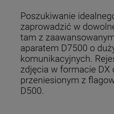
Poszukiwanie idealneg
zaprowadzić w dowolne
tam z zaawansowanym
aparatem D7500 o duż
komunikacyjnych. Rejes
zdjęcia w formacie DX 
przeniesionym z flago
D500.