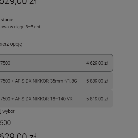
629,00 zł
 stanie
tawa w ciągu 3–5 dni
ierz opcję
7500
4 629,00 zł
7500 + AF-S DX NIKKOR 35mm f/1.8G
5 889,00 zł
7500 + AF-S DX NIKKOR 18–140 VR
5 819,00 zł
j wybór
500
629,00 zł