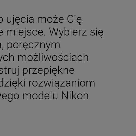
o ujęcia może Cię
 miejsce. Wybierz się
, poręcznym
ych możliwościach
truj przepiękne
dzięki rozwiązaniom
wego modelu Nikon