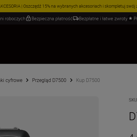
 | Oszczędź 15% na wybranych akcesoriach i skompletuj swój zestaw j
ni roboczych
Bezpieczna płatność
Bezpłatne i łatwe zwroty
P
ki cyfrowe
Przegląd D7500
Kup D7500
SK
D