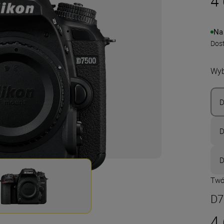
4 
Na
Dos
Wyb
D
D
D
Twó
D7
4 