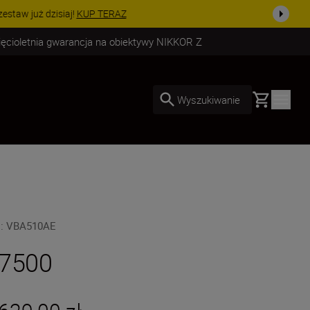
uż dzisiaj!
KUP TERAZ
ięcioletnia gwarancja na obiektywy NIKKOR Z
Basket
Wyszukiwanie
U
:
VBA510AE
7500