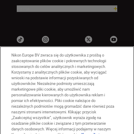
Firma
Nikon Europe BV zwraca się do użytkownika z prośbą o
zaakceptowanie plików cookie i pokrewnych technologii
stosowanych do celów analitycznych i marketingowych.
Korzystamy z analitycznych plików cookie, aby wyciągać
wnioski na podstawie informacji pozyskiwanych od
użytkowników. Niezależne podmioty umieszczają
marketingowe pliki cookie, aby umożliwić nam
PL
Nikon Sites
personalizowanie kierowanych do użytkownika reklam i
Skontaktuj się z nami
pomiar ich efektywności. Pliki cookie należące do
Oświadczenie dotyczące prywatności
niezależnych podmiotów mogą gromadzić dane również poza
naszymi stronami internetowymi. Klikając przycisk
Warunki użytkowania
„Zaakceptuj wszystkie”, użytkownik wyraża zgodę na
Warunki korzystania z Nikon Store
osadzanie plików cookie i związane z tym przetwarzanie
Komunikat dotyczący plików cookie
Dostępność
danych osobowych. Więcej informacji podajemy w naszym