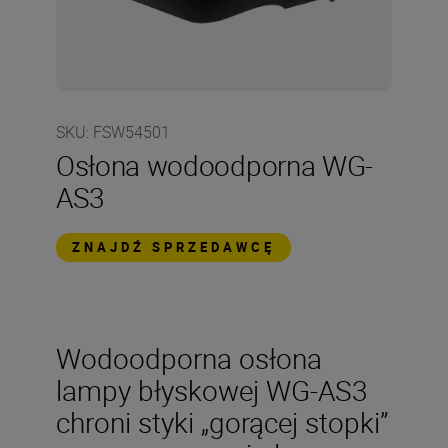
SKU
:
FSW54501
Osłona wodoodporna WG-
AS3
ZNAJDŹ SPRZEDAWCĘ
Wodoodporna osłona
lampy błyskowej WG-AS3
chroni styki „gorącej stopki”