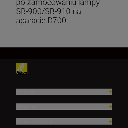
po zamocowaniu lampy
SB-900/SB-910 na
aparacie D700.
Produkty
Inspiracja
Pomoc i wsparcie