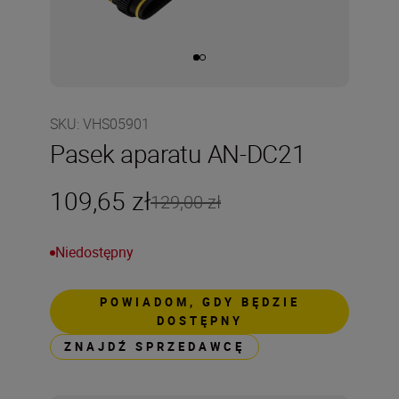
SKU
:
VHS05901
Pasek aparatu AN-DC21
109,65 zł
129,00 zł
Niedostępny
POWIADOM, GDY BĘDZIE
DOSTĘPNY
ZNAJDŹ SPRZEDAWCĘ