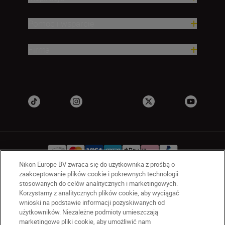
Pomoc i wsparcie
Firma
Nikon Europe BV zwraca się do użytkownika z prośbą o
zaakceptowanie plików cookie i pokrewnych technologii
stosowanych do celów analitycznych i marketingowych.
PL
Nikon Sites
Korzystamy z analitycznych plików cookie, aby wyciągać
Skontaktuj się z nami
wnioski na podstawie informacji pozyskiwanych od
Oświadczenie dotyczące prywatności
użytkowników. Niezależne podmioty umieszczają
marketingowe pliki cookie, aby umożliwić nam
Warunki użytkowania