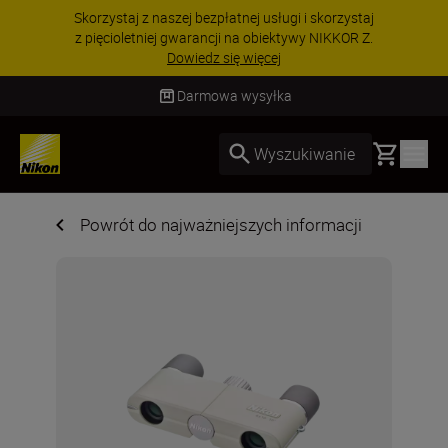
 i skorzystaj
PROMOCJA NA AKCESORIA | Oszcz
wy NIKKOR Z.
wybranych akcesoriach i skompl
zestaw już dzisiaj!
KUP TE
Darmowa wysyłka
Basket
Wyszukiwanie
Powrót do najważniejszych informacji