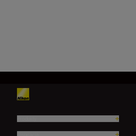
Kątowe pole widzenia
(rzeczywiste)
10°
Załaduj więcej
Produkty
Inspiracja