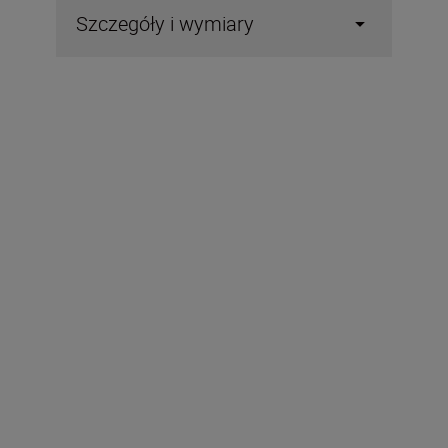
Szczegóły i wymiary
Dane techniczne
Powiększenie
4x
Średnica obiektywu
10 mm