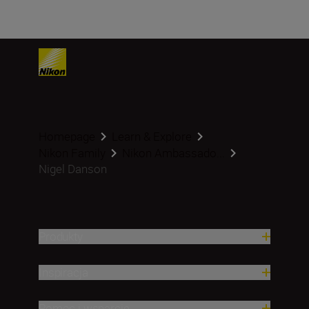
Homepage
Learn & Explore
Nikon Family
Nikon Ambassado...
Nigel Danson
Produkty
Inspiracja
Pomoc i wsparcie