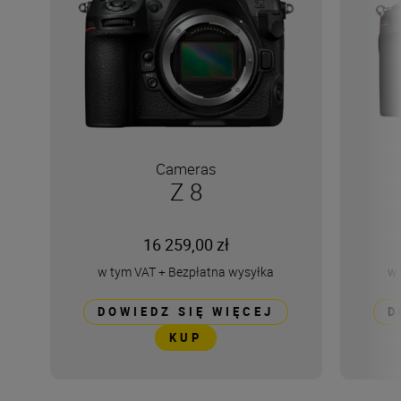
Cameras
Z 8
16 259,00 zł
w tym VAT
+
Bezpłatna wysyłka
w 
DOWIEDZ SIĘ WIĘCEJ
D
KUP