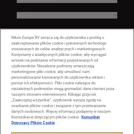
Firma
Nikon Europe BV zwraca się do użytkownika z prośbą o
zaakceptowanie plików cookie i pokrewnych technologii
stosowanych do celów analitycznych i marketingowych.
Korzystamy z analitycznych plików cookie, aby wyciągać
wnioski na podstawie informacji pozyskiwanych od
użytkowników. Niezależne podmioty umieszczają
marketingowe pliki cookie, aby umożliwić nam
personalizowanie kierowanych do użytkownika reklam i
pomiar ich efektywności. Pliki cookie należące do
niezależnych podmiotów mogą gromadzić dane również poza
naszymi stronami internetowymi. Klikając przycisk
PL
Nikon Sites
„Zaakceptuj wszystkie”, użytkownik wyraża zgodę na
Skontaktuj się z nami
osadzanie plików cookie i związane z tym przetwarzanie
danych osobowych. Więcej informacji podajemy w naszym
Oświadczenie dotyczące prywatności
Komunikacie dotyczącym plików cookie.
Komunikat
Warunki użytkowania
Dotyczący Plików Cookie
Warunki korzystania z Nikon Store
Komunikat dotyczący plików cookie
Dostępność