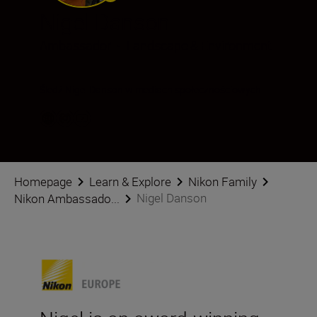
Nigel Danson
Ambassador
•
Landscape & Environment
Śledź Nigel Danson w mediach społecznościowych
Homepage
Learn & Explore
Nikon Family
Nigel Danson
Nikon Ambassado...