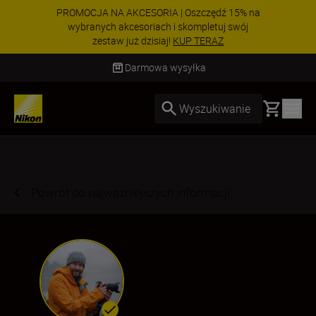
PROMOCJA NA AKCESORIA | Oszczędź 15% na
wybranych akcesoriach i skompletuj swój
zestaw już dzisiaj!
KUP TERAZ
Dostawa od 2 do 4 dni roboczych
Basket
Wyszukiwanie
Powrót do najważniejszych informacji