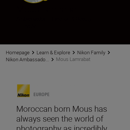
Mous Lamrabat
Ambassador
•
Fashion & Beauty
•
Fine Art
Homepage
Learn & Explore
Nikon Family
Mous Lamrabat
Nikon Ambassado...
Moroccan born Mous has
always seen the world of
photography as incredibly