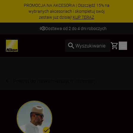
PROMOCJA NA AKCESORIA | Oszczędź 15% na
wybranych akcesoriach i skompletuj swój
zestaw już dzisiaj!
KUP TERAZ
Dostawa od 2 do 4 dni roboczych
Basket
Wyszukiwanie
Powrót do najważniejszych informacji