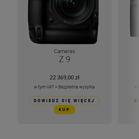
Cameras
Z 9
22 369,00 zł
w tym VAT
+
Bezpłatna wysyłka
w 
DOWIEDZ SIĘ WIĘCEJ
D
KUP