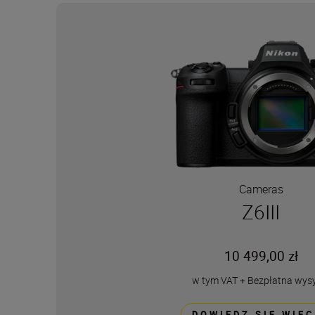
Cameras
Z6III
10 499,00 zł
w tym VAT
+
Bezpłatna wys
DOWIEDZ SIĘ WIĘC