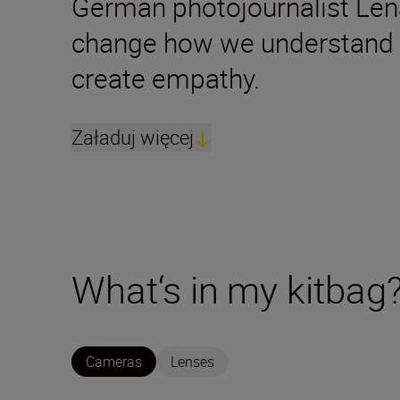
German photojournalist Lena
change how we understand th
create empathy.
Załaduj więcej
What‘s in my kitbag
Cameras
Lenses