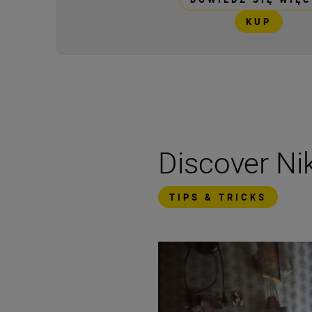
KUP
Discover N
TIPS & TRICKS