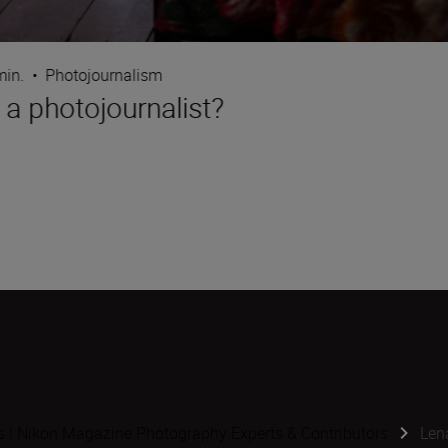
min.
•
Photojournalism
 a photojournalist?
s | Nikon Magazine Photography Experts & Contributors
Len