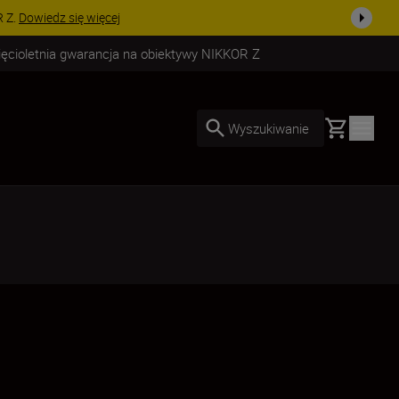
uż dzisiaj!
KUP TERAZ
ięcioletnia gwarancja na obiektywy NIKKOR Z
Basket
Wyszukiwanie