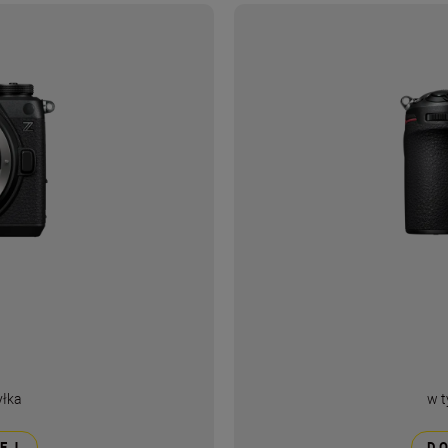
yłka
w 
EJ
D