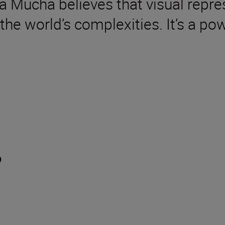
 Mucha believes that visual repre
e world’s complexities. It’s a pow
?