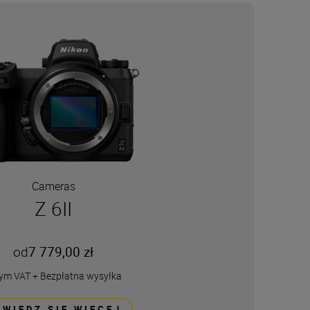
Cameras
Z 6II
od
7 779,00 zł
tym VAT
+
Bezpłatna wysyłka
OWIEDZ SIĘ WIĘCEJ