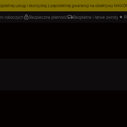
 | Oszczędź 15% na wybranych akcesoriach i skompletuj swój zestaw j
ni roboczych
Bezpieczna płatność
Bezpłatne i łatwe zwroty
P