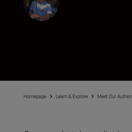
Lena Mucha
Photographer
•
Photojournalism
Homepage
Learn & Explore
Meet Our Author