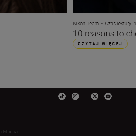
Nikon Team
•
Czas lektury: 
10 reasons to c
CZYTAJ WIĘCEJ
a Mucha