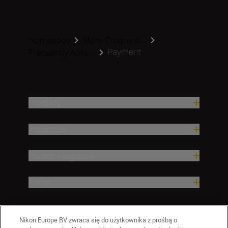
Homepage
Store Frequentl...
Payment
Frequently Aske...
Produkty
Inspiracja
Pomoc i wsparcie
Firma
Nikon Europe BV zwraca się do użytkownika z prośbą o