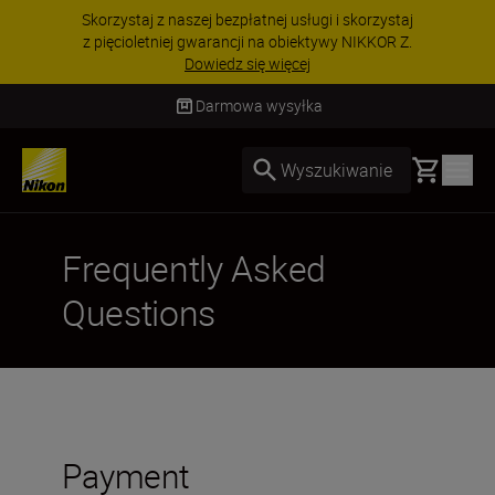
Skorzystaj z naszej bezpłatnej usługi i skorzystaj
z pięcioletniej gwarancji na obiektywy NIKKOR Z.
Dowiedz się więcej
Darmowa wysyłka
Basket
Wyszukiwanie
Frequently Asked
Questions
Payment