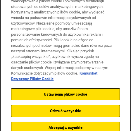
zaakceptowanie plików cookie i pokrewnych technologii
stosowanych do celów analitycznych i marketingowych.
Korzystamy z analitycznych plików cookie, aby wyciągać
wnioski na podstawie informacji pozyskiwanych od
użytkowników. Niezależne podmioty umieszczają
marketingowe pliki cookie, aby umożliwić nam
personalizowanie kierowanych do użytkownika reklam i
pomiar ich efektywności. Pliki cookie należące do
niezależnych podmiotów mogą gromadzić dane również poza
naszymi stronami internetowymi. Klikając przycisk
PL
Nikon Sites
„Zaakceptuj wszystkie”, użytkownik wyraża zgodę na
Skontaktuj się z nami
osadzanie plików cookie i związane z tym przetwarzanie
danych osobowych. Więcej informacji podajemy w naszym
Oświadczenie dotyczące prywatności
Komunikacie dotyczącym plików cookie.
Komunikat
Warunki użytkowania
Dotyczący Plików Cookie
Warunki korzystania z Nikon Store
Komunikat dotyczący plików cookie
Dostępność
Ustawienia plików cookie
Ustawienia plików cookie
© 2026 Nikon
Odrzuć wszystkie
SKIP
Akceptuj wszystkie