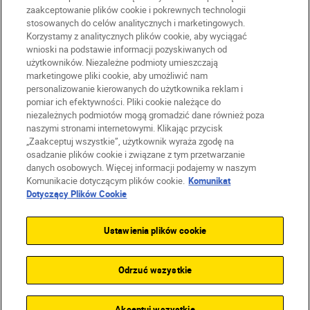
zaakceptowanie plików cookie i pokrewnych technologii
stosowanych do celów analitycznych i marketingowych.
PL
Nikon Sites
Korzystamy z analitycznych plików cookie, aby wyciągać
Skontaktuj się z nami
wnioski na podstawie informacji pozyskiwanych od
Oświadczenie dotyczące prywatności
użytkowników. Niezależne podmioty umieszczają
marketingowe pliki cookie, aby umożliwić nam
Warunki użytkowania
personalizowanie kierowanych do użytkownika reklam i
Warunki korzystania z Nikon Store
pomiar ich efektywności. Pliki cookie należące do
Komunikat dotyczący plików cookie
Dostępność
niezależnych podmiotów mogą gromadzić dane również poza
naszymi stronami internetowymi. Klikając przycisk
Ustawienia plików cookie
„Zaakceptuj wszystkie”, użytkownik wyraża zgodę na
© 2026 Nikon
osadzanie plików cookie i związane z tym przetwarzanie
danych osobowych. Więcej informacji podajemy w naszym
Komunikacie dotyczącym plików cookie.
Komunikat
Dotyczący Plików Cookie
SKIP
Ustawienia plików cookie
Odrzuć wszystkie
Akceptuj wszystkie