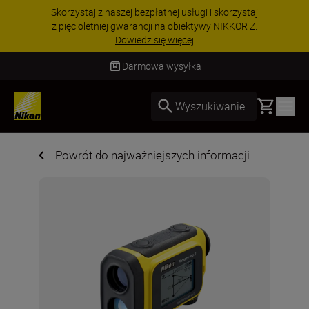
taj
PROMOCJA NA AKCESORIA | Oszczędź 15% 
 Z.
wybranych akcesoriach i skompletuj swój
zestaw już dzisiaj!
KUP TERAZ
Darmowa wysyłka
Basket
Wyszukiwanie
Powrót do najważniejszych informacji