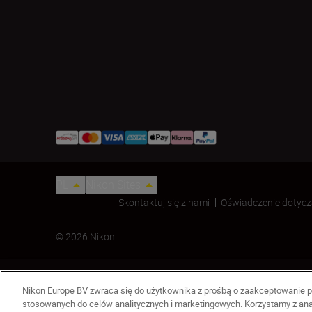
PL
Nikon Sites
Skontaktuj się z nami
Oświadczenie dotycz
© 2026 Nikon
Nikon Europe BV zwraca się do użytkownika z prośbą o zaakceptowanie p
stosowanych do celów analitycznych i marketingowych. Korzystamy z ana