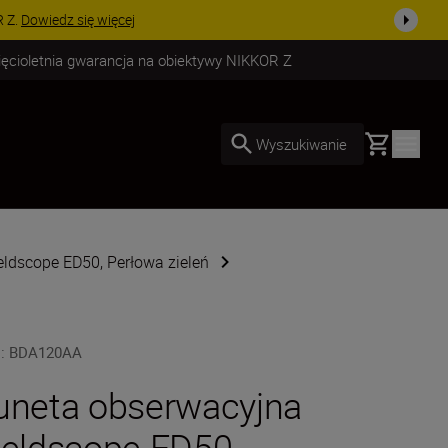
już dzisiaj!
KUP TERAZ
ięcioletnia gwarancja na obiektywy NIKKOR Z
Basket
Wyszukiwanie
eldscope ED50, Perłowa zieleń
U
:
BDA120AA
uneta obserwacyjna
ieldscope ED50,