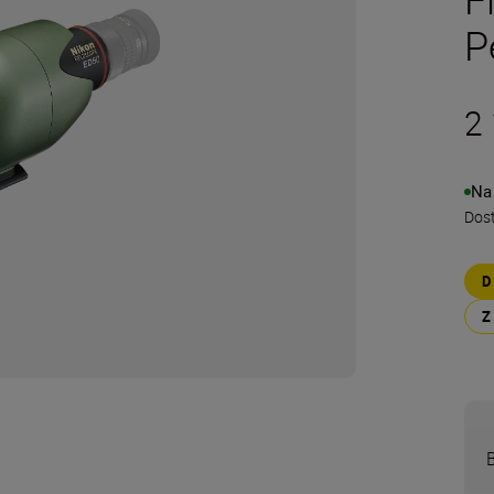
P
2 
Na
Dos