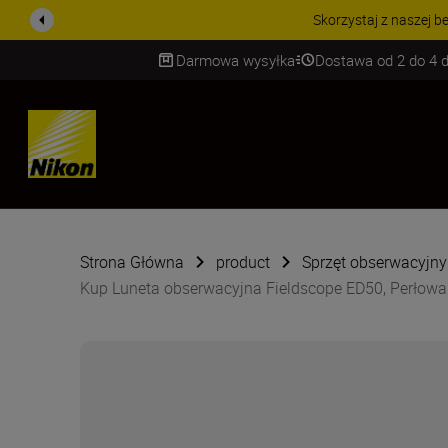
PROMOCJA NA AKCESORIA
Darmowa wysyłka
Dostawa od 2 do 4 d
SKIP
Strona Główna
product
Sprzęt obserwacyjny
Kup Luneta obserwacyjna Fieldscope ED50, Perłowa 