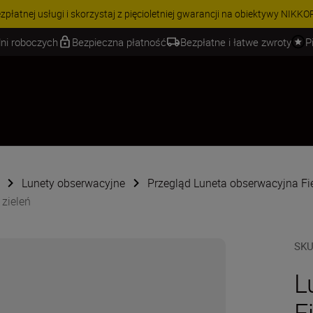
 | Oszczędź 15% na wybranych akcesoriach i skompletuj swój zestaw 
ni roboczych
Bezpieczna płatność
Bezpłatne i łatwe zwroty
P
Lunety obserwacyjne
Przegląd Luneta obserwacyjna Fi
zieleń
SK
L
F