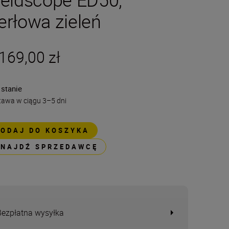
erłowa zieleń
169,00 zł
 stanie
tawa w ciągu 3–5 dni
DODAJ DO KOSZYKA
ZNAJDŹ SPRZEDAWCĘ
Bezpłatna wysyłka