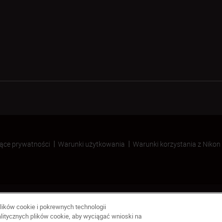
ące prywatności
Warunki użytkowania
Warunki korzystania z Nikon
lików cookie i pokrewnych technologii
litycznych plików cookie, aby wyciągać wnioski na