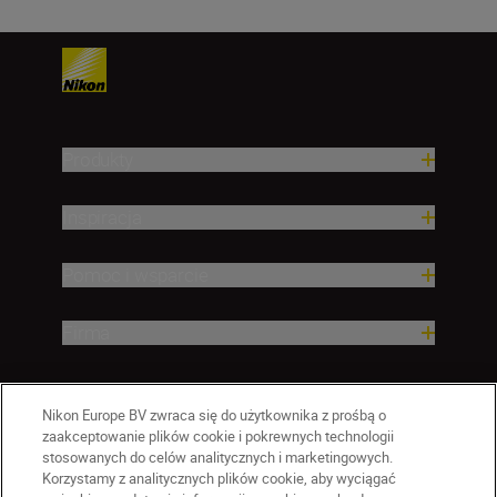
Produkty
Inspiracja
Pomoc i wsparcie
Firma
Nikon Europe BV zwraca się do użytkownika z prośbą o
zaakceptowanie plików cookie i pokrewnych technologii
stosowanych do celów analitycznych i marketingowych.
Korzystamy z analitycznych plików cookie, aby wyciągać