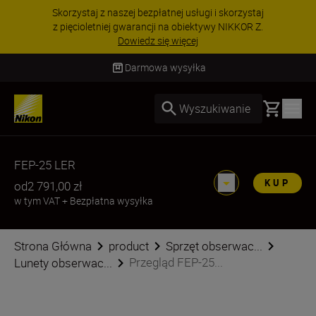
Skorzystaj z naszej bezpłatnej usługi i skorzystaj
z pięcioletniej gwarancji na obiektywy NIKKOR Z.
Dowiedz się więcej
Darmowa wysyłka
Basket
Wyszukiwanie
FEP-25 LER
KUP
od
2 791,00 zł
w tym VAT
+
Bezpłatna wysyłka
Strona Główna
product
Sprzęt obserwac...
Przegląd FEP-25...
Lunety obserwac...