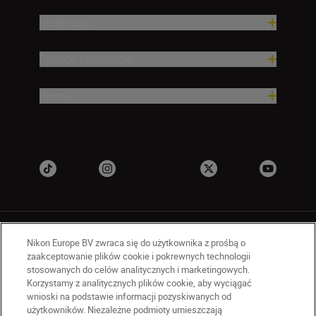
Inspiracja
Pomoc i wsparcie
Firma
Nikon Europe BV zwraca się do użytkownika z prośbą o
zaakceptowanie plików cookie i pokrewnych technologii
stosowanych do celów analitycznych i marketingowych.
Korzystamy z analitycznych plików cookie, aby wyciągać
PL
Nikon Sites
wnioski na podstawie informacji pozyskiwanych od
Skontaktuj się z nami
użytkowników. Niezależne podmioty umieszczają