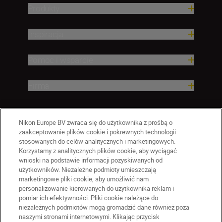
Produkty
Inspiracja
Pomoc i wsparcie
Firma
Nikon Europe BV zwraca się do użytkownika z prośbą o
zaakceptowanie plików cookie i pokrewnych technologii
stosowanych do celów analitycznych i marketingowych.
Korzystamy z analitycznych plików cookie, aby wyciągać
wnioski na podstawie informacji pozyskiwanych od
użytkowników. Niezależne podmioty umieszczają
marketingowe pliki cookie, aby umożliwić nam
personalizowanie kierowanych do użytkownika reklam i
pomiar ich efektywności. Pliki cookie należące do
niezależnych podmiotów mogą gromadzić dane również poza
naszymi stronami internetowymi. Klikając przycisk
PL
Nikon Sites