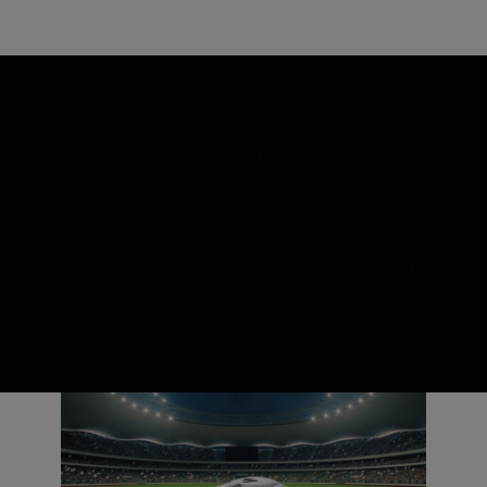
Łatwo dostępna dźwignia zoomu na górze
kompaktowego i lekkiego korpusu
sprawia, że powiększanie odbywa się
płynnie; do tego wszystkie soczewki
i pryzmaty pokryte są wielowarstwowymi
powłokami antyodblaskowymi
zapewniającymi jaśniejszy obraz. Zawsze
ciesz się widokiem jak z pierwszego rzędu.
Dostępne w kolorze ciemnoniebieskim,
białym i czarnym