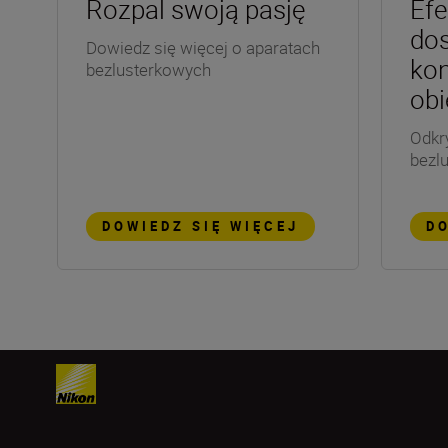
Rozpal swoją pasję
Efe
dos
Dowiedz się więcej o aparatach
kon
bezlusterkowych
ob
Odkr
bezl
DOWIEDZ SIĘ WIĘCEJ
DO