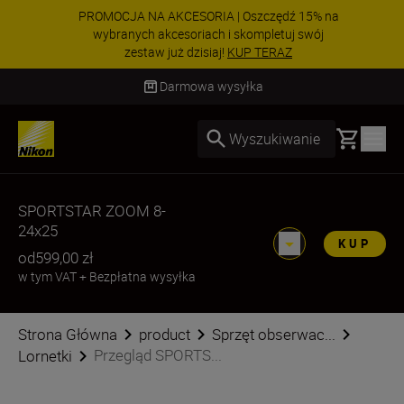
PROMOCJA NA AKCESORIA | Oszczędź 15% na
wybranych akcesoriach i skompletuj swój
zestaw już dzisiaj!
KUP TERAZ
Dostawa od 2 do 4 dni roboczych
Basket
Wyszukiwanie
SPORTSTAR ZOOM 8-
24x25
KUP
od
599,00 zł
w tym VAT
+
Bezpłatna wysyłka
Strona Główna
product
Sprzęt obserwac...
Przegląd SPORTS...
Lornetki