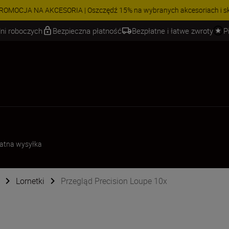
 | Oszczędź 15% na wybranych akcesoriach i skompletuj swój zestaw j
ni roboczych
Bezpieczna płatność
Bezpłatne i łatwe zwroty
P
atna wysyłka
Lornetki
Przegląd Precision Loupe 10x