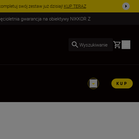
uż dzisiaj!
KUP TERAZ
ięcioletnia gwarancja na obiektywy NIKKOR Z
Basket
Wyszukiwanie
KUP