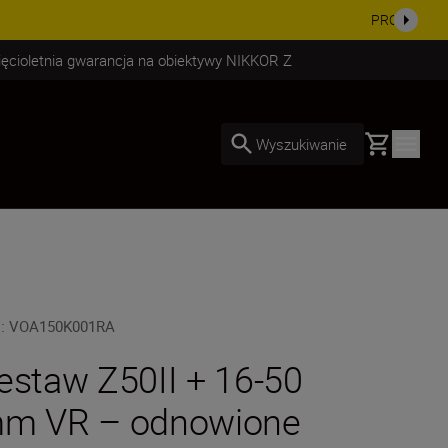
uż dzisiaj!
KUP TERAZ
ięcioletnia gwarancja na obiektywy NIKKOR Z
Basket
Wyszukiwanie
U
:
VOA150K001RA
estaw Z50II + 16-50
m VR – odnowione