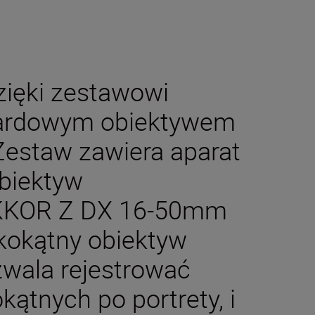
zięki zestawowi
ndardowym obiektywem
estaw zawiera aparat
obiektyw
KKOR Z DX 16-50mm
okokątny obiektyw
wala rejestrować
kątnych po portrety, i