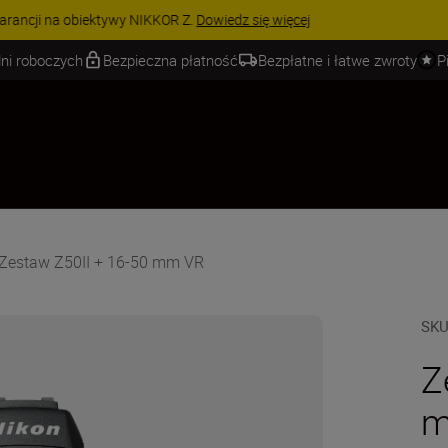
 | Oszczędź 15% na wybranych akcesoriach i skompletuj swój zestaw j
ni roboczych
Bezpieczna płatność
Bezpłatne i łatwe zwroty
P
Zestaw Z50II + 16-50 mm VR
SK
Z
m