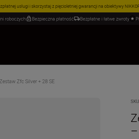
 gwarancji na obiektywy NIKKOR Z.
Dowiedz się więcej
ni roboczych
Bezpieczna płatność
Bezpłatne i łatwe zwroty
P
Zestaw Zfc Silver + 28 SE
SK
Z
–