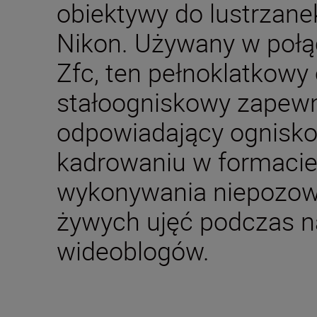
obiektywy do lustrzan
Nikon. Używany w połą
Zfc, ten pełnoklatkowy
stałoogniskowy zapewn
odpowiadający ognisk
kadrowaniu w formacie 
wykonywania niepozow
żywych ujęć podczas 
wideoblogów.