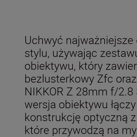
Uchwyć najważniejsze 
stylu, używając zestaw
obiektywu, który zawier
bezlusterkowy Zfc oraz
NIKKOR Z 28mm f/2.8 S
wersja obiektywu łącz
konstrukcję optyczną z
które przywodzą na myś