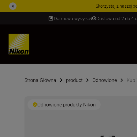
Skorzystaj z naszej bezpłatnej usługi i skorzystaj z pięcioletniej
Darmowa wysyłka
Dostawa od 2 do 4 d
SKIP
Strona Główna
product
Odnowione
Kup 
Odnowione produkty Nikon