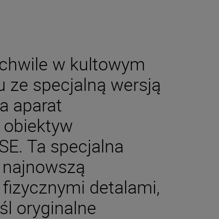
chwile w kultowym
u ze specjalną wersją
a aparat
 obiektyw
E. Ta specjalna
y najnowszą
 fizycznymi detalami,
l oryginalne