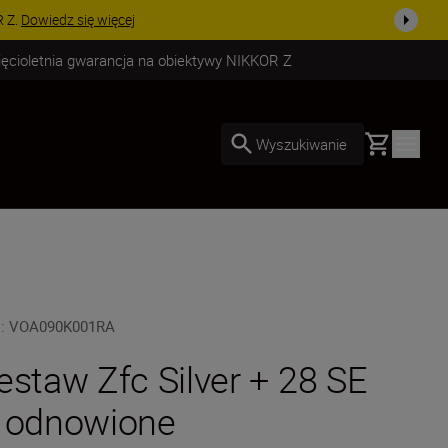
PROMOCJA NA
ięcioletnia gwarancja na obiektywy NIKKOR Z
Basket
Wyszukiwanie
U
:
VOA090K001RA
estaw Zfc Silver + 28 SE
 odnowione