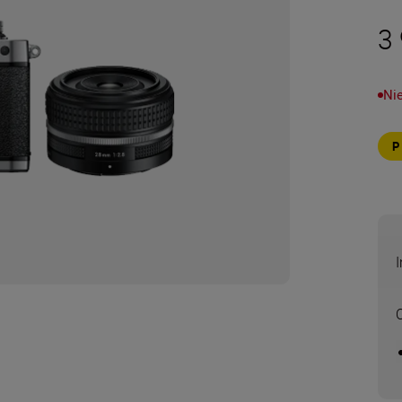
3 
Ni