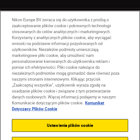
Nikon Europe BV zwraca się do użytkownika z prośbą o
zaakceptowanie plików cookie i pokrewnych technologii
stosowanych do celów analitycznych i marketingowych.
Korzystamy z analitycznych plików cookie, aby wyciągać
PL
Nikon Sites
wnioski na podstawie informacji pozyskiwanych od
użytkowników. Niezależne podmioty umieszczają
Skontaktuj się z nami
marketingowe pliki cookie, aby umożliwić nam
Oświadczenie dotyczące prywatności
personalizowanie kierowanych do użytkownika reklam i
Warunki użytkowania
pomiar ich efektywności. Pliki cookie należące do
Warunki korzystania z Nikon Store
niezależnych podmiotów mogą gromadzić dane również poza
naszymi stronami internetowymi. Klikając przycisk
Komunikat dotyczący plików cookie
Dostępność
„Zaakceptuj wszystkie”, użytkownik wyraża zgodę na
Ustawienia plików cookie
osadzanie plików cookie i związane z tym przetwarzanie
© 2026 Nikon
danych osobowych. Więcej informacji podajemy w naszym
Komunikacie dotyczącym plików cookie.
Komunikat
Dotyczący Plików Cookie
SKIP
Ustawienia plików cookie