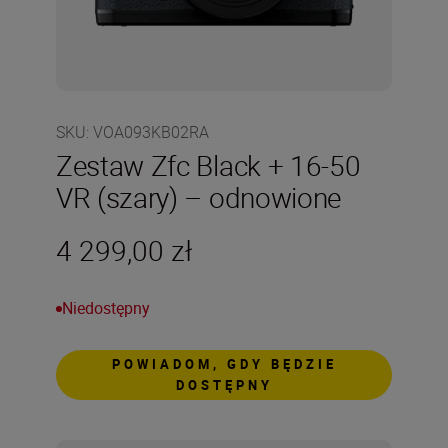
SKU
:
VOA093KB02RA
Zestaw Zfc Black + 16-50
VR (szary) – odnowione
4 299,00 zł
Niedostępny
POWIADOM, GDY BĘDZIE
DOSTĘPNY