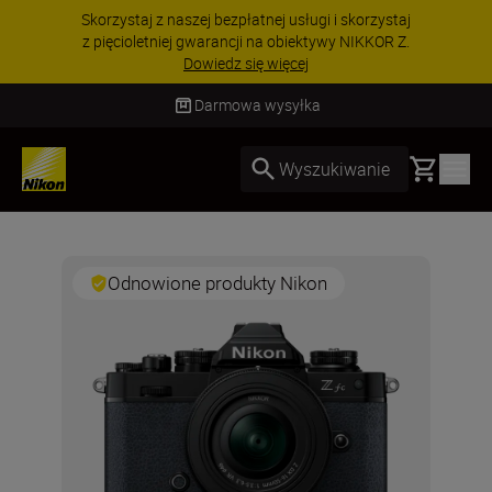
Skorzystaj z naszej bezpłatnej usługi i skorzystaj
z pięcioletniej gwarancji na obiektywy NIKKOR Z.
Dowiedz się więcej
Darmowa wysyłka
Basket
Wyszukiwanie
Odnowione produkty Nikon