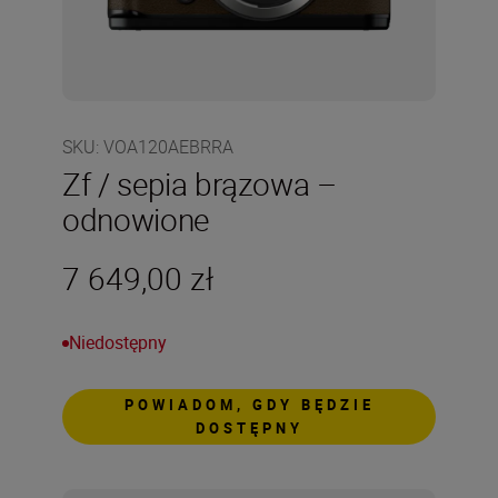
SKU
:
VOA120AEBRRA
Zf / sepia brązowa –
odnowione
7 649,00 zł
Niedostępny
POWIADOM, GDY BĘDZIE
DOSTĘPNY