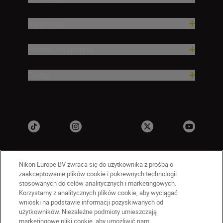
Inspiracja
Pomoc i wsparcie
Firma
Nikon Europe BV zwraca się do użytkownika z prośbą o
zaakceptowanie plików cookie i pokrewnych technologii
stosowanych do celów analitycznych i marketingowych.
Korzystamy z analitycznych plików cookie, aby wyciągać
wnioski na podstawie informacji pozyskiwanych od
PL
Nikon Sites
użytkowników. Niezależne podmioty umieszczają
marketingowe pliki cookie, aby umożliwić nam