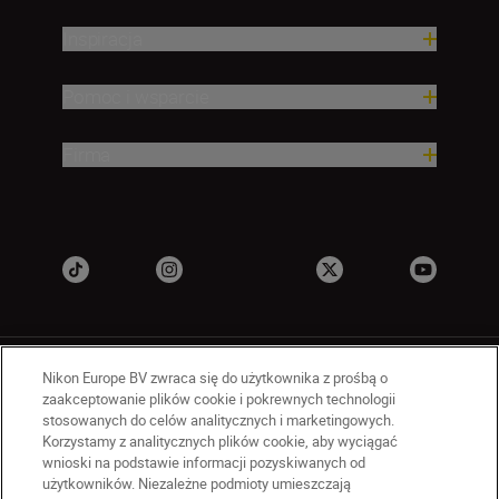
Inspiracja
Pomoc i wsparcie
Firma
Nikon Europe BV zwraca się do użytkownika z prośbą o
zaakceptowanie plików cookie i pokrewnych technologii
stosowanych do celów analitycznych i marketingowych.
Korzystamy z analitycznych plików cookie, aby wyciągać
PL
Nikon Sites
wnioski na podstawie informacji pozyskiwanych od
użytkowników. Niezależne podmioty umieszczają
Skontaktuj się z nami