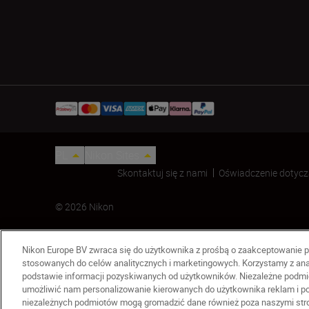
PL
Nikon Sites
Skontaktuj się z nami
Oświadczenie dotycz
© 2026 Nikon
Nikon Europe BV zwraca się do użytkownika z prośbą o zaakceptowanie p
stosowanych do celów analitycznych i marketingowych. Korzystamy z ana
podstawie informacji pozyskiwanych od użytkowników. Niezależne podmio
umożliwić nam personalizowanie kierowanych do użytkownika reklam i pom
niezależnych podmiotów mogą gromadzić dane również poza naszymi stron