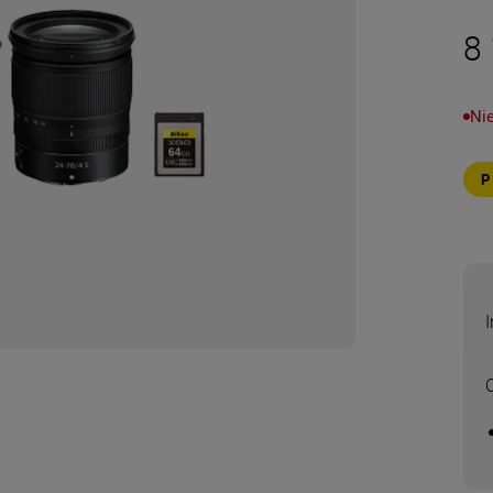
8 
Ni