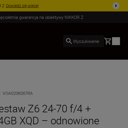
uż dzisiaj!
KUP TERAZ
ięcioletnia gwarancja na obiektywy NIKKOR Z
Basket
Wyszukiwanie
U
:
VOA020K007RA
estaw Z6 24-70 f/4 +
4GB XQD – odnowione