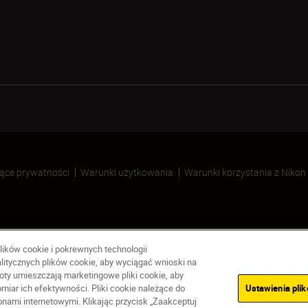
ące prywatności
Warunki użytkowania
Warunki korzystania z Nikon
lików cookie i pokrewnych technologii
litycznych plików cookie, aby wyciągać wnioski na
ty umieszczają marketingowe pliki cookie, aby
iar ich efektywności. Pliki cookie należące do
Ustawienia pli
ami internetowymi. Klikając przycisk „Zaakceptuj