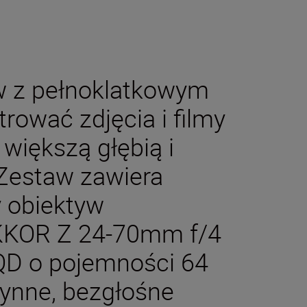
w z pełnoklatkowym
ować zdjęcia i filmy
, większą głębią i
 Zestaw zawiera
 obiektyw
KKOR Z 24-70mm f/4
XQD o pojemności 64
łynne, bezgłośne