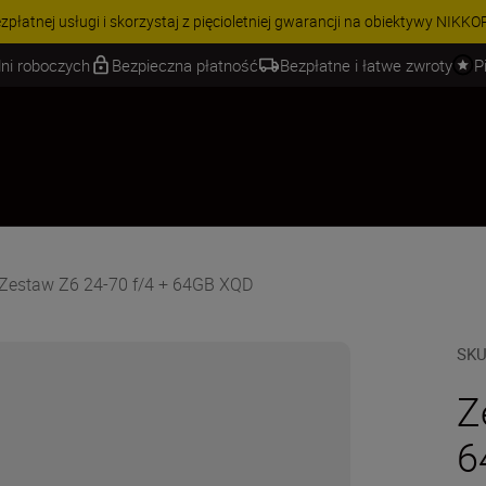
 | Oszczędź 15% na wybranych akcesoriach i skompletuj swój zestaw j
ni roboczych
Bezpieczna płatność
Bezpłatne i łatwe zwroty
P
Zestaw Z6 24-70 f/4 + 64GB XQD
SK
Z
6