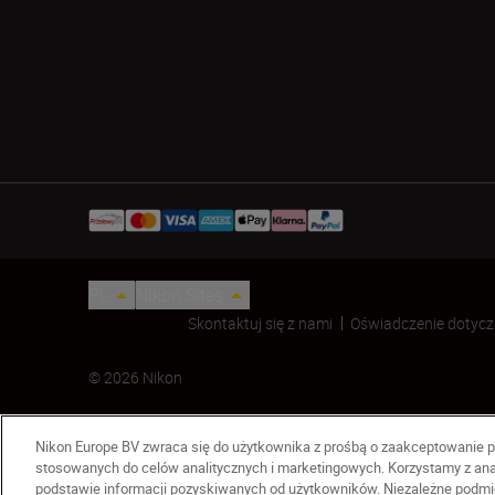
PL
Nikon Sites
Skontaktuj się z nami
Oświadczenie dotycz
© 2026 Nikon
Nikon Europe BV zwraca się do użytkownika z prośbą o zaakceptowanie p
stosowanych do celów analitycznych i marketingowych. Korzystamy z ana
podstawie informacji pozyskiwanych od użytkowników. Niezależne podmio