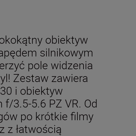
rokokątny obiektyw
apędem silnikowym
erzyć pole widzenia
yl! Zestaw zawiera
30 i obiektyw
f/3.5-5.6 PZ VR. Od
gów po krótkie filmy
z z łatwością