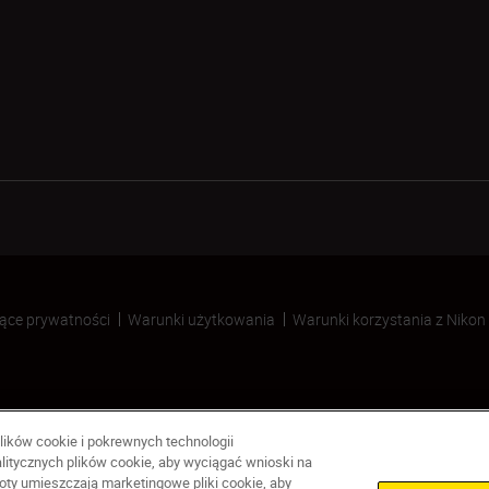
ące prywatności
Warunki użytkowania
Warunki korzystania z Nikon
lików cookie i pokrewnych technologii
litycznych plików cookie, aby wyciągać wnioski na
ty umieszczają marketingowe pliki cookie, aby