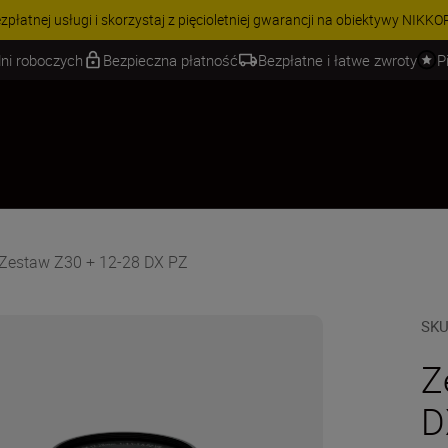
 | Oszczędź 15% na wybranych akcesoriach i skompletuj swój zestaw j
ni roboczych
Bezpieczna płatność
Bezpłatne i łatwe zwroty
P
Zestaw Z30 + 12-28 DX PZ
SK
Z
D