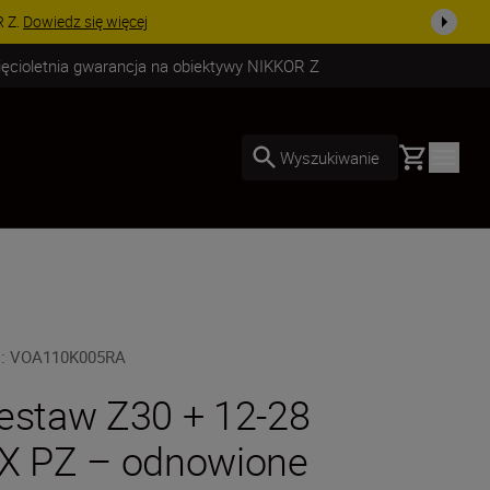
uż dzisiaj!
KUP TERAZ
ięcioletnia gwarancja na obiektywy NIKKOR Z
Basket
Wyszukiwanie
U
:
VOA110K005RA
estaw Z30 + 12-28
X PZ – odnowione