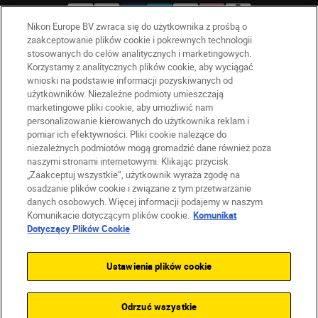
Nikon Europe BV zwraca się do użytkownika z prośbą o
zaakceptowanie plików cookie i pokrewnych technologii
stosowanych do celów analitycznych i marketingowych.
PL
Nikon Sites
Korzystamy z analitycznych plików cookie, aby wyciągać
wnioski na podstawie informacji pozyskiwanych od
Skontaktuj się z nami
użytkowników. Niezależne podmioty umieszczają
Oświadczenie dotyczące prywatności
marketingowe pliki cookie, aby umożliwić nam
Warunki użytkowania
personalizowanie kierowanych do użytkownika reklam i
Warunki korzystania z Nikon Store
pomiar ich efektywności. Pliki cookie należące do
niezależnych podmiotów mogą gromadzić dane również poza
Komunikat dotyczący plików cookie
Dostępność
naszymi stronami internetowymi. Klikając przycisk
Ustawienia plików cookie
„Zaakceptuj wszystkie”, użytkownik wyraża zgodę na
© 2026 Nikon
osadzanie plików cookie i związane z tym przetwarzanie
danych osobowych. Więcej informacji podajemy w naszym
Komunikacie dotyczącym plików cookie.
Komunikat
Dotyczący Plików Cookie
SKIP
Ustawienia plików cookie
Odrzuć wszystkie